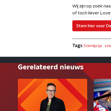
Wij zijn op zoek na
of toch liever Lov
Stem hier voor De
Tags
Stemlijstje
ste
Gerelateerd nieuws