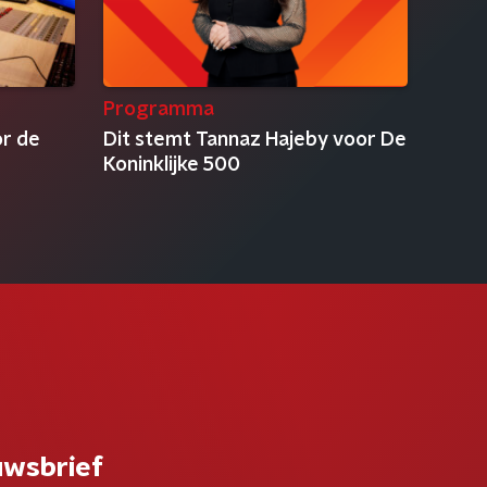
Programma
or de
Dit stemt Tannaz Hajeby voor De
Koninklijke 500
uwsbrief