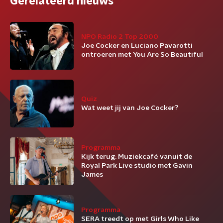
Gerelateerd nieuws
NPO Radio 2 Top 2000
Joe Cocker en Luciano Pavarotti
ontroeren met You Are So Beautiful
Quiz
Wat weet jij van Joe Cocker?
Programma
Kijk terug: Muziekcafé vanuit de
Royal Park Live studio met Gavin
James
Programma
SERA treedt op met Girls Who Like