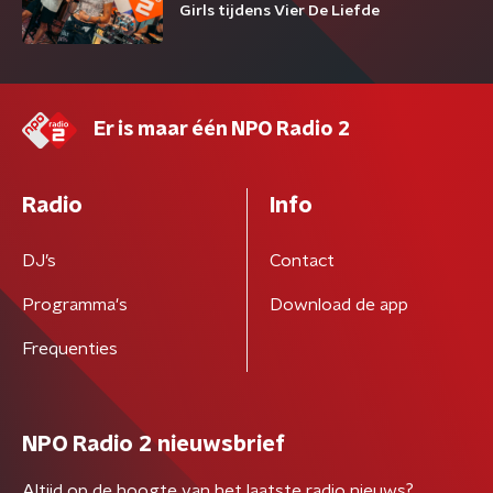
Girls tijdens Vier De Liefde
Er is maar één NPO Radio 2
Radio
Info
DJ’s
Contact
Programma's
Download de app
Frequenties
NPO Radio 2 nieuwsbrief
Altijd op de hoogte van het laatste radio nieuws?