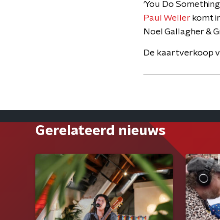
‘You Do Something 
Paul Weller
komt i
Noel Gallagher & 
De kaartverkoop v
Gerelateerd nieuws