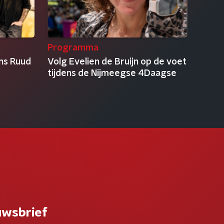
Programma
ens Ruud
Volg Evelien de Bruijn op de voet
tijdens de Nijmeegse 4Daagse
uwsbrief