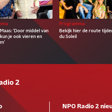
mma
Programma
 Maas: ‘Door middel van
Bekijk hier de route tijd
kun je ook vieren en
du Soleil
om’
adio 2
o
NPO Radio 2 nie