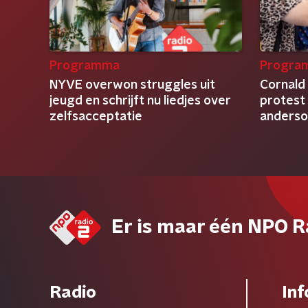
Programma
Progra
NYVE overwon struggles uit
Cornald
jeugd en schrijft nu liedjes over
protest 
zelfsacceptatie
anders
Er is maar één NPO R
Radio
Inf