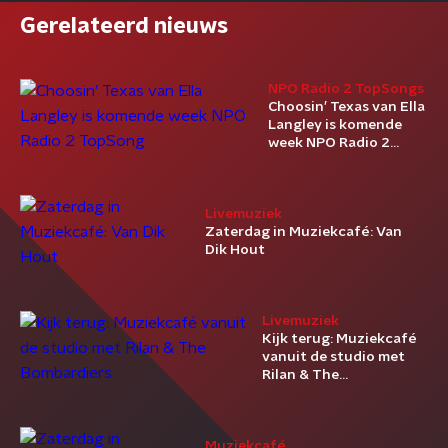
Gerelateerd nieuws
NPO Radio 2 TopSongs
Choosin’ Texas van Ella
Langley is komende
week NPO Radio 2
TopSong
Livemuziek
Zaterdag in Muziekcafé: Van
Dik Hout
Livemuziek
Kijk terug: Muziekcafé
vanuit de studio met
Rilan & The
Bombardiers
Muziekcafé