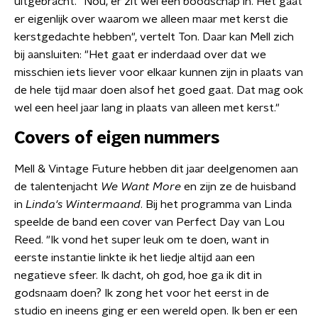
uitgebracht. "Nou, er zit wel een boodschap in. Het gaat
er eigenlijk over waarom we alleen maar met kerst die
kerstgedachte hebben", vertelt Ton. Daar kan Mell zich
bij aansluiten: "Het gaat er inderdaad over dat we
misschien iets liever voor elkaar kunnen zijn in plaats van
de hele tijd maar doen alsof het goed gaat. Dat mag ook
wel een heel jaar lang in plaats van alleen met kerst."
Covers of eigen nummers
Mell & Vintage Future hebben dit jaar deelgenomen aan
de talentenjacht
We Want More
en zijn ze de huisband
in
Linda's Wintermaand
. Bij het programma van Linda
speelde de band een cover van Perfect Day van Lou
Reed. "Ik vond het super leuk om te doen, want in
eerste instantie linkte ik het liedje altijd aan een
negatieve sfeer. Ik dacht, oh god, hoe ga ik dit in
godsnaam doen? Ik zong het voor het eerst in de
studio en ineens ging er een wereld open. Ik ben er een