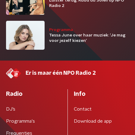
Luister terug: Ruud du Soleil op NPO
Radio 2
Programma
Tessa June over haar muziek: 'Je mag
voor jezelf kiezen'
Er is maar één NPO Radio 2
Radio
Info
DJ’s
Contact
Programma's
Download de app
Frequenties