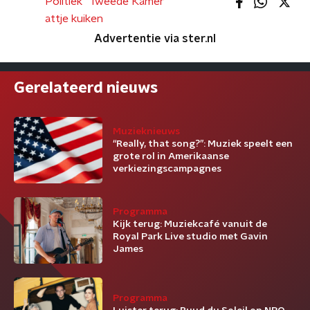
Politiek
Tweede Kamer
attje kuiken
Advertentie via ster.nl
Gerelateerd nieuws
Muzieknieuws
“Really, that song?”: Muziek speelt een
grote rol in Amerikaanse
verkiezingscampagnes
Programma
Kijk terug: Muziekcafé vanuit de
Royal Park Live studio met Gavin
James
Programma