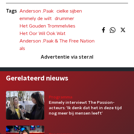
Tags
Anderson .Paak
cielke sijben
emmely de wilt
drummer
Het Gouden Trommelvlies
Het Oor Wil Ook Wat
Anderson .Paak & The Free Nation
als
Advertentie via ster.nl
Gerelateerd nieuws
Programma
Emmely interviewt The Passion-
acteurs: 'Ik denk dat het in deze tijd
nog meer bij mensen leeft'