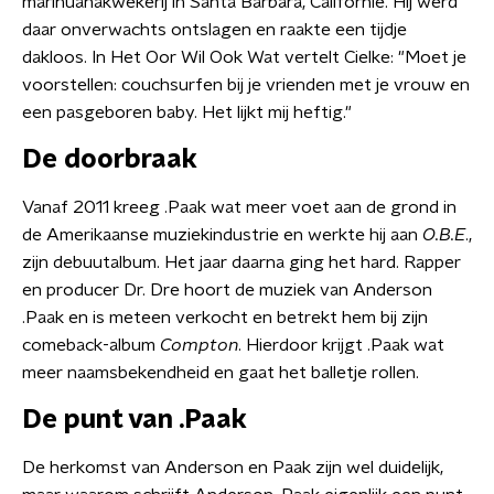
marihuanakwekerij in Santa Barbara, Californië. Hij werd
daar onverwachts ontslagen en raakte een tijdje
dakloos. In Het Oor Wil Ook Wat vertelt Cielke: "Moet je
voorstellen: couchsurfen bij je vrienden met je vrouw en
een pasgeboren baby. Het lijkt mij heftig."
De doorbraak
Vanaf 2011 kreeg .Paak wat meer voet aan de grond in
de Amerikaanse muziekindustrie en werkte hij aan
O.B.E
.,
zijn debuutalbum. Het jaar daarna ging het hard. Rapper
en producer Dr. Dre hoort de muziek van Anderson
.Paak en is meteen verkocht en betrekt hem bij zijn
comeback-album
Compton
. Hierdoor krijgt .Paak wat
meer naamsbekendheid en gaat het balletje rollen.
De punt van .Paak
De herkomst van Anderson en Paak zijn wel duidelijk,