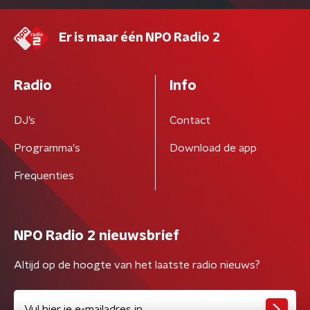
Er is maar één NPO Radio 2
Radio
Info
DJ’s
Contact
Programma's
Download de app
Frequenties
NPO Radio 2 nieuwsbrief
Altijd op de hoogte van het laatste radio nieuws?