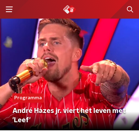
Programma
André Hazes jr. viert het leven met
'Leef'