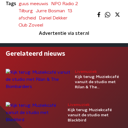
Tags
guus meeuwis
NPO Radio 2
Tilburg
Jurre Bosman
13
afscheid
Daniel Dekker
Club Zoveel
Advertentie via ster.nl
Gerelateerd nieuws
Livemuziek
Kijk terug: Muziekcafé
vanuit de studio met
Rilan & The
Bombardiers
Livemuziek
Kijk terug: Muziekcafé
vanuit de studio met
Blackbird