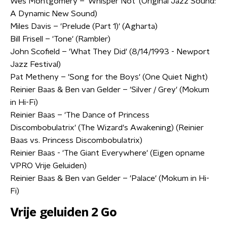
Wes Montgomery – 'Whisper Not' (Original Jazz Sound:
A Dynamic New Sound)
Miles Davis – 'Prelude (Part 1)' (Agharta)
Bill Frisell – 'Tone' (Rambler)
John Scofield – 'What They Did' (8/14/1993 - Newport
Jazz Festival)
Pat Metheny – 'Song for the Boys' (One Quiet Night)
Reinier Baas & Ben van Gelder – 'Silver / Grey' (Mokum
in Hi-Fi)
Reinier Baas – 'The Dance of Princess
Discombobulatrix' (The Wizard's Awakening) (Reinier
Baas vs. Princess Discombobulatrix)
Reinier Baas - 'The Giant Everywhere' (Eigen opname
VPRO Vrije Geluiden)
Reinier Baas & Ben van Gelder – 'Palace' (Mokum in Hi-
Fi)
Vrije geluiden 2 Go