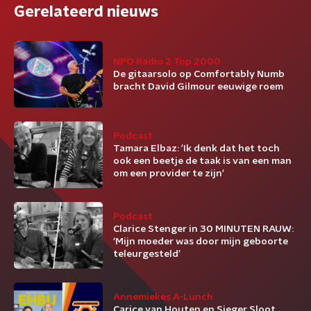
Gerelateerd nieuws
NPO Radio 2 Top 2000
De gitaarsolo op Comfortably Numb
bracht David Gilmour eeuwige roem
Podcast
Tamara Elbaz: 'Ik denk dat het toch
ook een beetje de taak is van een man
om een provider te zijn'
Podcast
Clarice Stenger in 30 MINUTEN RAUW:
‘Mijn moeder was door mijn geboorte
teleurgesteld’
Annemiekes A-Lunch
Carice van Houten en Sieger Sloot