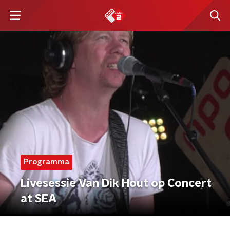
Programma
Livesessie Van Dik Hout op Concert
at SEA