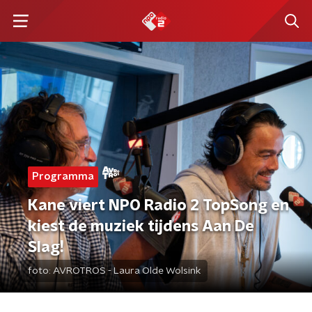
Programma
Kane viert NPO Radio 2 TopSong en
kiest de muziek tijdens Aan De
Slag!
foto:
AVROTROS - Laura Olde Wolsink