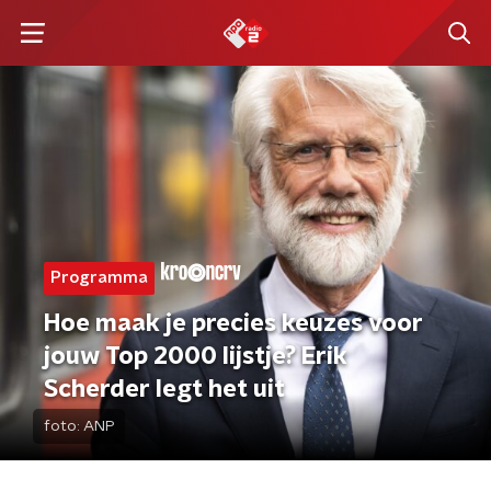
Programma
Hoe maak je precies keuzes voor
jouw Top 2000 lijstje? Erik
Scherder legt het uit
foto:
ANP