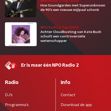
NPO Radio 2 Top 2000
Hoe Soundgarden met Superunknown
de 90’s een nieuwe mijlpaal schonk
NPO Radio 2 Top 2000
Achter Cloudbusting van Kate Bush
schuilt een controversiële
wetenschapper
Er is maar één NPO Radio 2
Radio
Info
DJ’s
Contact
Programma's
Download de app