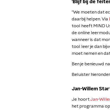
'Blijf bij de feite
"We moeten dat ech
daarbij helpen. Via
tool heeft MIND Us
de online leermodul
wanneer is dat mom
tool leer je dan bi
moet nemen en dat 
Ben je benieuwd naa
Beluister hieronder
Jan-Willem Star
Je hoort
Jan-Wille
het programma o