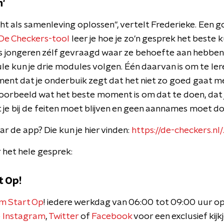
n'
t als samenleving oplossen", vertelt Frederieke. Een 
De Checkers-tool
leer je hoe je zo'n gesprek het beste 
 jongeren zélf gevraagd waar ze behoefte aan hebben i
e kun je drie modules volgen. Één daarvan is om te lere
ent dat je onderbuik zegt dat het niet zo goed gaat me
jvoorbeeld wat het beste moment is om dat te doen, dat j
je bij de feiten moet blijven en geen aannames moet do
r de app? Die kun je hier vinden:
https://de-checkers.nl/
 het hele gesprek:
t Op!
m Start Op
! iedere werkdag van 06:00 tot 09:00 uur o
p
Instagram
,
Twitter
of
Facebook
voor een exclusief kijk