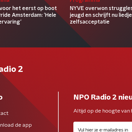
mma
Programma
 voor het eerst op boot
NYVE overwon struggles
Pride Amsterdam: 'Hele
jeugd en schrijft nu liedj
ervaring'
zelfsacceptatie
adio 2
o
NPO Radio 2 nie
Altijd op de hoogte van 
act
nload de app