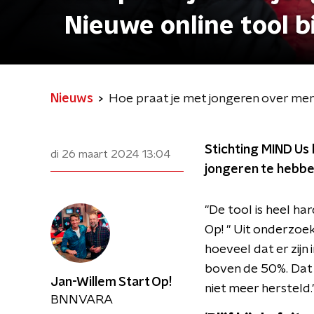
Nieuwe online tool b
Nieuws
Hoe praat je met jongeren over ment
Stichting MIND Us
di 26 maart 2024
13:04
jongeren te hebben
"De tool is heel ha
Op! " Uit onderzoek
hoeveel dat er zijn
boven de 50%. Dat i
Jan-Willem Start Op!
niet meer hersteld.
BNNVARA