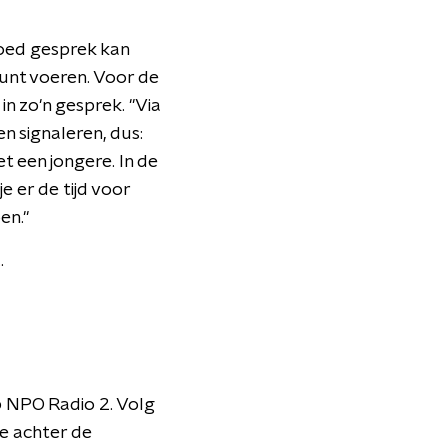
goed gesprek kan
kunt voeren. Voor de
n zo'n gesprek. "Via
n signaleren, dus:
t een jongere. In de
e er de tijd voor
en."
.
.
p NPO Radio 2. Volg
je achter de