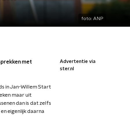
foto:
ANP
Advertentie via
esprekken met
ster.nl
ds in Jan-Willem Start
Reken maar uit
ssenen dan is dat zelfs
 en eigenlijk daarna