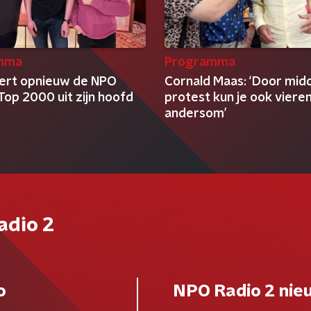
mma
Programma
eert opnieuw de NPO
Cornald Maas: ‘Door midd
Top 2000 uit zijn hoofd
protest kun je ook viere
andersom’
adio 2
o
NPO Radio 2 nie