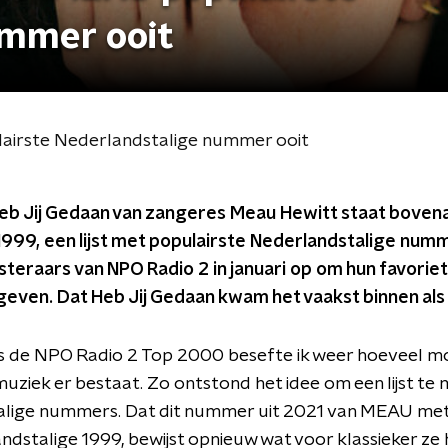
ummer ooit
airste Nederlandstalige nummer ooit
b Jij Gedaan van zangeres Meau Hewitt staat boven
1999, een lijst met populairste Nederlandstalige num
uisteraars van NPO Radio 2 in januari op om hun favori
even. Dat Heb Jij Gedaan kwam het vaakst binnen als 
ens de NPO Radio 2 Top 2000 besefte ik weer hoeveel m
uziek er bestaat. Zo ontstond het idee om een lijst te
lige nummers. Dat dit nummer uit 2021 van MEAU me
andstalige 1999, bewijst opnieuw wat voor klassieker ze