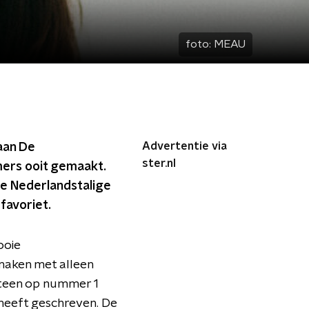
foto:
MEAU
Advertentie via
aan De
ster.nl
mers ooit gemaakt.
ete Nederlandstalige
favoriet.
ooie
 maken met alleen
teen op nummer 1
 heeft geschreven. De