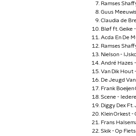
Ramses Shaffy
Guus Meeuwis
Claudia de Bre
Bløf ft. Geike
Acda En De Mu
Ramses Shaffy
Nielson - IJs
André Hazes -
Van Dik Hout - 
De Jeugd Van
Frank Boeijen
Scene - Ieder
Diggy Dex Ft. 
Klein Orkest 
Frans Halsem
Skik - Op Fiet