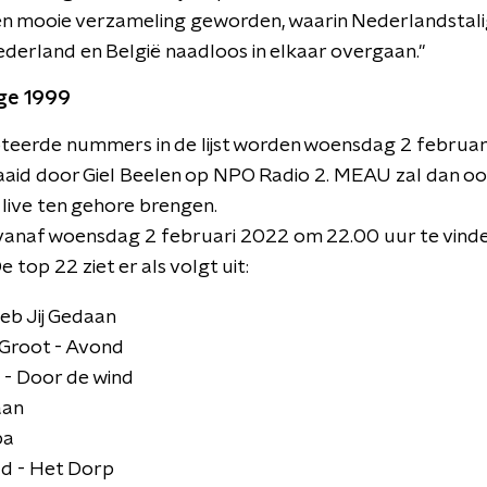
s een mooie verzameling geworden, waarin Nederlandstali
ederland en België naadloos in elkaar overgaan."
ige 1999
teerde nummers in de lijst worden woensdag 2 februar
aid door Giel Beelen op NPO Radio 2. MEAU zal dan oo
 live ten gehore brengen.
 is vanaf woensdag 2 februari 2022 om 22.00 uur te vind
De top 22 ziet er als volgt uit:
b Jij Gedaan
Groot - Avond
 - Door de wind
aan
pa
d - Het Dorp