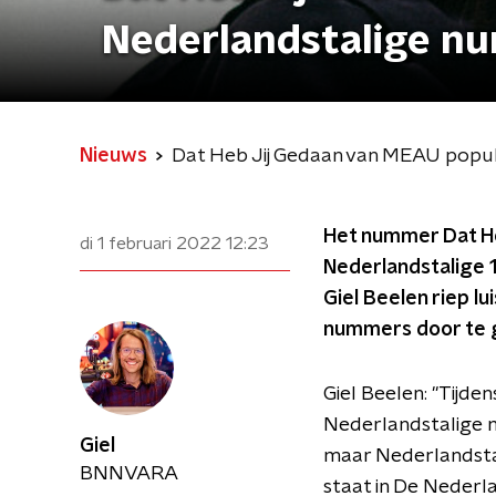
Nederlandstalige n
Nieuws
Dat Heb Jij Gedaan van MEAU popul
Het nummer Dat He
di 1 februari 2022
12:23
Nederlandstalige 
Giel Beelen riep l
nummers door te g
Giel Beelen: "Tijd
Nederlandstalige m
Giel
maar Nederlandsta
BNNVARA
staat in De Nederl