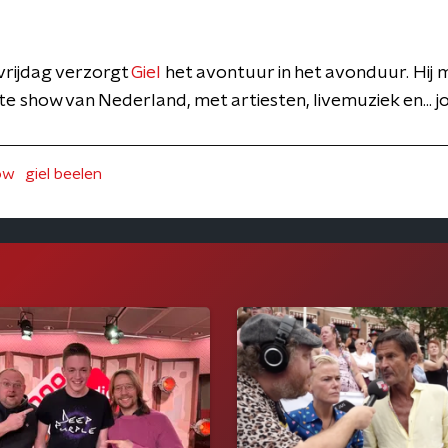
vrijdag verzorgt
Giel
het avontuur in het avonduur. Hij 
e show van Nederland, met artiesten, livemuziek en... jo
ow
giel beelen