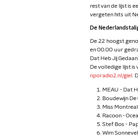
rest van de lijst i
vergeten hits uit N
De Nederlandstal
De 22 hoogst geno
en 00.00 uur gedra
Dat Heb Jij Gedaan
De volledige lijst
nporadio2.nl/giel
. 
MEAU - Dat He
Boudewijn De 
Miss Montreal
Racoon - Oce
Stef Bos - Pa
Wim Sonnevel