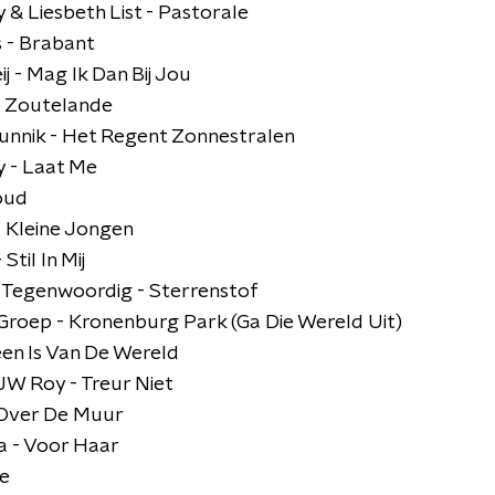
 & Liesbeth List - Pastorale
 - Brabant
ij - Mag Ik Dan Bij Jou
 - Zoutelande
nnik - Het Regent Zonnestralen
 - Laat Me
koud
 Kleine Jongen
Stil In Mij
 Tegenwoordig - Sterrenstof
 Groep - Kronenburg Park (Ga Die Wereld Uit)
een Is Van De Wereld
JW Roy - Treur Niet
- Over De Muur
a - Voor Haar
se