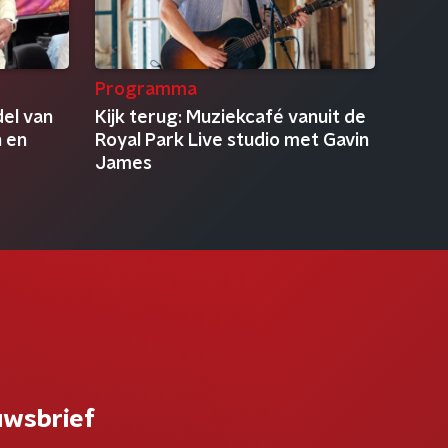
Programma
el van
Kijk terug: Muziekcafé vanuit de
n en
Royal Park Live studio met Gavin
James
uwsbrief