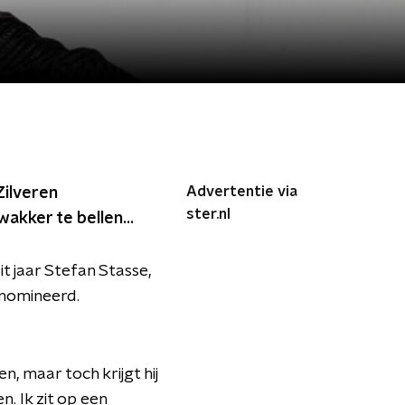
Advertentie via
Zilveren
ster.nl
akker te bellen...
t jaar Stefan Stasse,
nomineerd.
, maar toch krijgt hij
. Ik zit op een