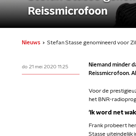
Reissmicrofoon
Nieuws
Stefan Stasse genomineerd voor Zi
Niemand minder da
do 21 mei 2020
11:25
Reissmicrofoon. Al
Voor de prestigieuz
het BNR-radiopr
'Ik word net wak
Frank probeert hem 
Stasse uiteindelijk