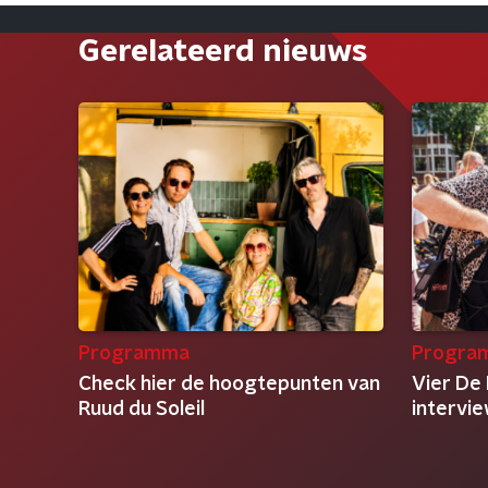
Gerelateerd nieuws
Programma
Progra
Check hier de hoogtepunten van
Vier De 
Ruud du Soleil
intervi