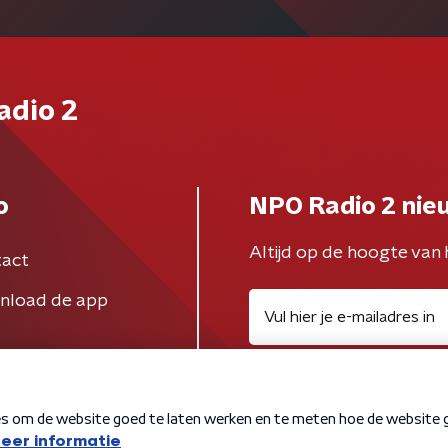
adio 2
o
NPO Radio 2 nie
Altijd op de hoogte van 
act
nload de app