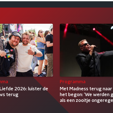
mma
Programma
Liefde 2026: luister de
Met Madness terug naar
ews terug
het begon: 'We werden 
als een zooitje ongereg
clowns'