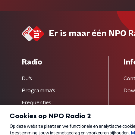
Er is maar één NPO R
Radio
Inf
DJ’s
Cont
Programma's
Dow
Frequenties