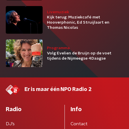
Livemuziek
Kijk terug: Muziekcafé met
Hooverphonic, Ed Struijlaart en
Thomas Nicolas
Programma
Volg Evelien de Bruijn op de voet
tijdens de Nijmeegse 4Daagse
Er is maar één NPO Radio 2
Radio
Info
DJ’s
Contact