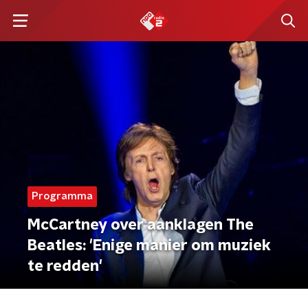
Programma
McCartney over aanklagen The
Beatles: 'Enige manier om muziek
te redden'