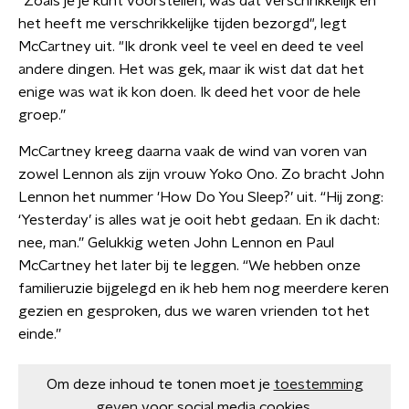
"Zoals je je kunt voorstellen, was dat verschrikkelijk en
het heeft me verschrikkelijke tijden bezorgd", legt
McCartney uit. "Ik dronk veel te veel en deed te veel
andere dingen. Het was gek, maar ik wist dat dat het
enige was wat ik kon doen. Ik deed het voor de hele
groep.”
McCartney kreeg daarna vaak de wind van voren van
zowel Lennon als zijn vrouw Yoko Ono. Zo bracht John
Lennon het nummer 'How Do You Sleep?’ uit. “Hij zong:
‘Yesterday’ is alles wat je ooit hebt gedaan. En ik dacht:
nee, man.” Gelukkig weten John Lennon en Paul
McCartney het later bij te leggen. “We hebben onze
familieruzie bijgelegd en ik heb hem nog meerdere keren
gezien en gesproken, dus we waren vrienden tot het
einde.”
Om deze inhoud te tonen moet je
toestemming
geven
voor social media cookies.