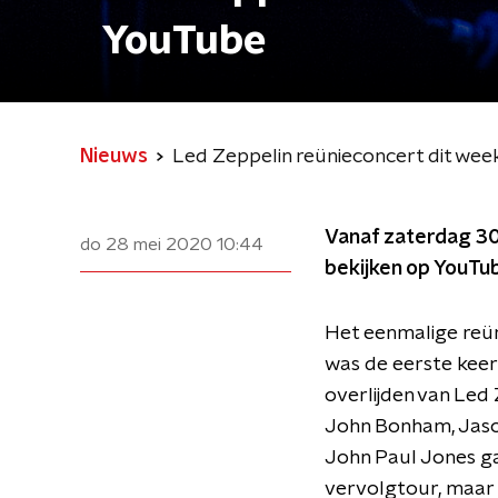
YouTube
Nieuws
Led Zeppelin reünieconcert dit wee
Vanaf zaterdag 30 
do 28 mei 2020
10:44
bekijken op YouTu
Het eenmalige reü
was de eerste keer 
overlijden van Led
John Bonham, Jaso
John Paul Jones ga
vervolgtour, maar 