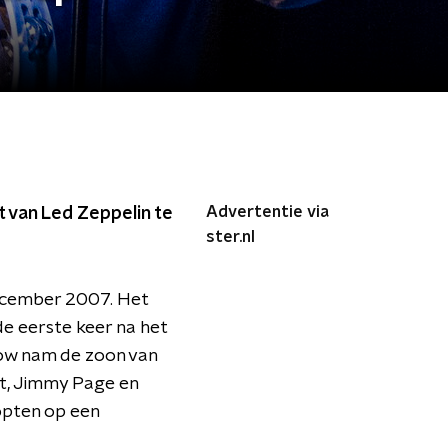
Advertentie via
t van Led Zeppelin te
ster.nl
ecember 2007. Het
de eerste keer na het
how nam de zoon van
t, Jimmy Page en
opten op een