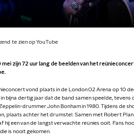
kend te zien op YouTube
mei zijn 72 uur lang de beelden van het reünieconcer
be.
nieconcert vond plaats in de London O2 Arena op 10 d
in bijna dertig jaar dat de band samen speelde, tevens 
 Zeppelin-drummer John Bonham in 1980. Tijdens de s
n, plaats achter het drumstel. Samen met Robert Plan
f hij een van de langst verwachte reünies ooit. Fans ho
die is nooit gekomen.