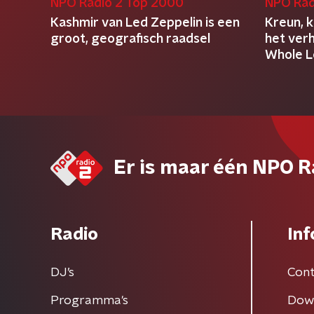
NPO Radio 2 Top 2000
NPO Rad
Kashmir van Led Zeppelin is een
Kreun, 
groot, geografisch raadsel
het ver
Whole L
Er is maar één NPO R
Radio
Inf
DJ’s
Cont
Programma's
Dow