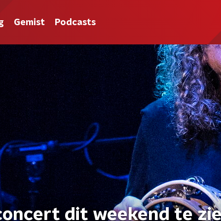
g
Gemist
Podcasts
concert dit weekend te zi