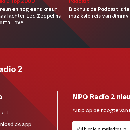
io 2 Top 2000
Podcast
kreun en nog eens kreun:
Blokhuis de Podcast is t
haal achter Led Zeppelins
muzikale reis van Jimmy
otta Love
adio 2
o
NPO Radio 2 nie
Altijd op de hoogte van 
act
nload de app