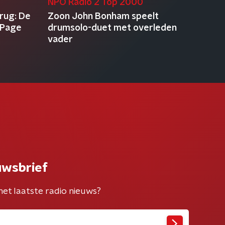
NPO Radio 2 Top 2000
erug: De
Zoon John Bonham speelt
 Page
drumsolo-duet met overleden
vader
uwsbrief
het laatste radio nieuws?