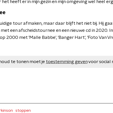
r het heeft er in mijn gezin en mijn omgeving wel heel erg
ee
uidige tour afmaken, maar daar blijft het niet bij. Hij ga
s met een afscheidstournee en een nieuwe cd in 2020. I
e Top 2000 met 'Malle Babbe', 'Banger Hart', 'Foto Van V
houd te tonen moet je
toestemming geven
voor social 
rkinson
stoppen