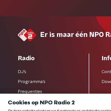
Er is maar één NPO R
Radio
Inf
DJ’s
Cont
Programma's
Dow
Frequenties