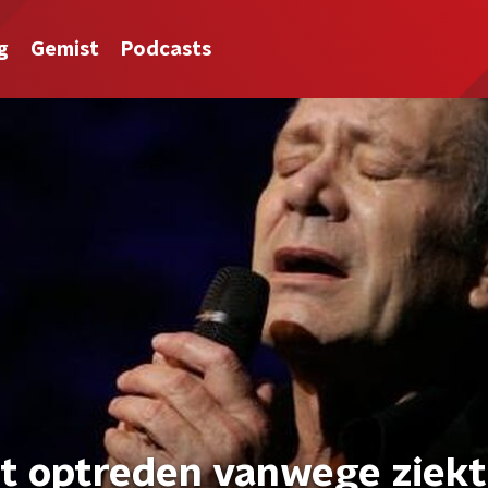
g
Gemist
Podcasts
et optreden vanwege ziek