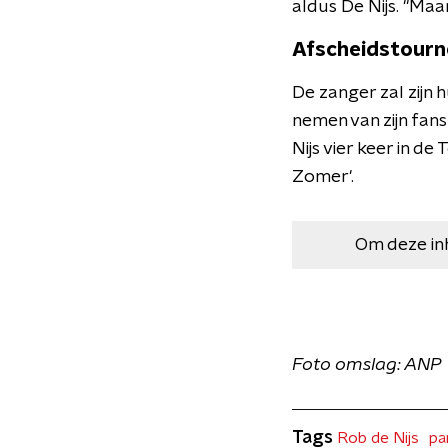
aldus De Nijs. "Maa
Afscheidstourn
De zanger zal zijn h
nemen van zijn fan
Nijs vier keer in d
Zomer'.
Om deze in
Foto omslag: ANP
Tags
Rob de Nijs
pa