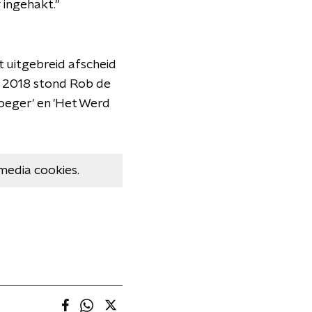
 ingehakt."
at uitgebreid afscheid
n 2018 stond Rob de
roeger' en 'Het Werd
media cookies.