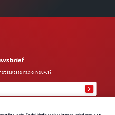
uwsbrief
het laatste radio nieuws?