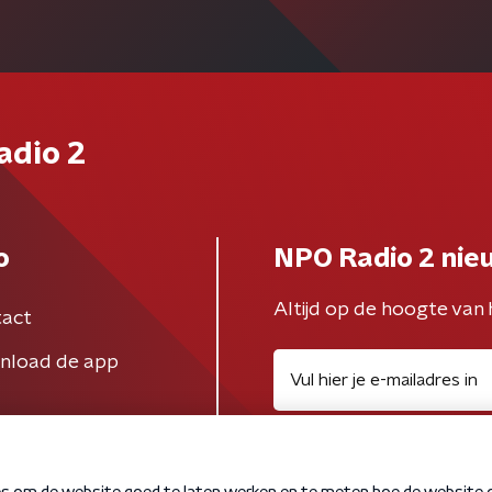
adio 2
o
NPO Radio 2 nie
Altijd op de hoogte van 
act
nload de app