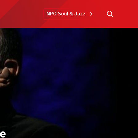
NPO Soul & Jazz
te