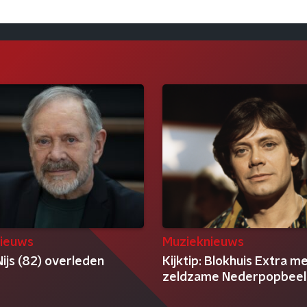
ieuws
Muzieknieuws
ijs (82) overleden
Kijktip: Blokhuis Extra m
zeldzame Nederpopbee