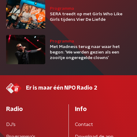
Programma
SERA treedt op met Girls Who Like
Girls tijdens Vier De Liefde
Programma
Met Madness terug naar waar het
begon: 'We werden gezien als een
zooitje ongeregelde clowns'
Er is maar één NPO Radio 2
Radio
Info
DJ’s
Contact
Programma's
Download de app