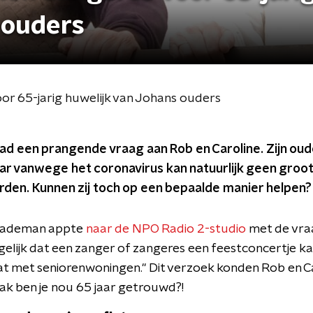
 ouders
or 65-jarig huwelijk van Johans ouders
ad een prangende vraag aan Rob en Caroline. Zijn oude
ar vanwege het coronavirus kan natuurlijk geen groot
den. Kunnen zij toch op een bepaalde manier helpen?
 Gademan appte
naar de NPO Radio 2-studio
met de vraa
ogelijk dat een zanger of zangeres een feestconcertje k
lat met seniorenwoningen." Dit verzoek konden Rob en Ca
aak ben je nou 65 jaar getrouwd?!