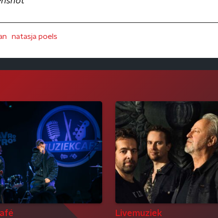
enshot
an
natasja poels
afé
Livemuziek