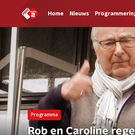
Home
Nieuws
Programmerin
Programma
Rob en Caroline rege