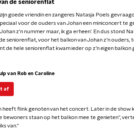
van de seniorenflat
ijn goede vriendin en zangeres Natasja Poels gevraagd
speciaal voor de ouders van Johan een miniconcert te 
f Johan z’n nummer maar, ik ga erheen'. En dus stond Nat
 de seniorenflat, voor het balkon van Johan z’n ouders, t
nt de hele seniorenflat kwam ieder op z’n eigen balkon
lp van Rob en Caroline
t af
heeft flink genoten van het concert. Later in de show k
lle bewoners staan op het balkon mee te genieten", vertelt
iks van."