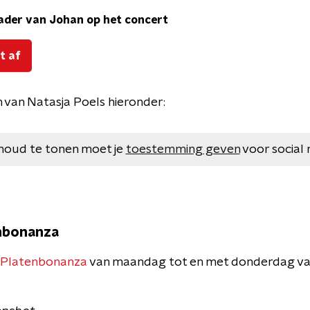
vader van Johan op het concert
t af
n van Natasja Poels hieronder:
houd te tonen moet je
toestemming geven
voor social 
nbonanza
 Platenbonanza
van maandag tot en met donderdag van