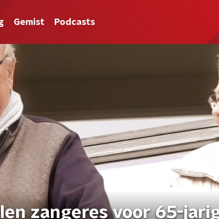
g
Gemist
Podcasts
len zangeres voor 65-jari