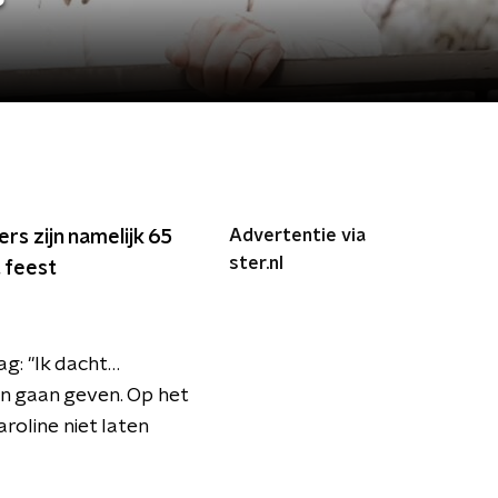
Advertentie via
rs zijn namelijk 65
ster.nl
 feest
g: "Ik dacht…
an gaan geven. Op het
roline niet laten