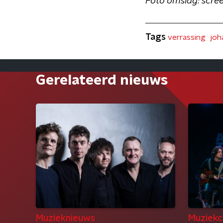
Foto omslag: scre
Tags
verrassing
joh
Gerelateerd nieuws
Muzieknieuws
Muziekc