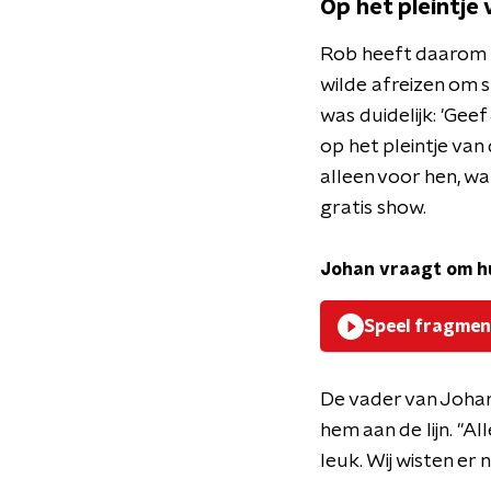
Op het pleintje 
Rob heeft daarom z
wilde afreizen om 
was duidelijk: 'Gee
op het pleintje van
alleen voor hen, wa
gratis show.
Johan vraagt om hu
Speel fragmen
De vader van Johan 
hem aan de lijn. "A
leuk. Wij wisten er n