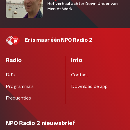
Het verhaal achter Down Under van
Men At Work
Er is maar één NPO Radio 2
Radio
Info
DJ’s
Contact
Programma's
Download de app
Frequenties
NPO Radio 2 nieuwsbrief