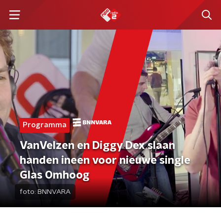
Programma
VanVelzen en Diggy Dex slaan
handen ineen voor nieuwe single
Glas Omhoog
foto:
BNNVARA