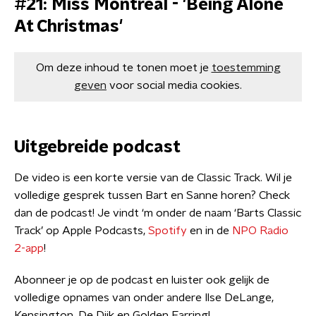
#21: Miss Montreal - 'Being Alone
At Christmas'
Om deze inhoud te tonen moet je
toestemming
geven
voor social media cookies.
Uitgebreide podcast
De video is een korte versie van de Classic Track. Wil je
volledige gesprek tussen Bart en Sanne horen? Check
dan de podcast! Je vindt ‘m onder de naam ‘Barts Classic
Track’ op Apple Podcasts,
Spotify
en in de
NPO Radio
2-app
!
Abonneer je op de podcast en luister ook gelijk de
volledige opnames van onder andere Ilse DeLange,
Kensington, De Dijk en Golden Earring!