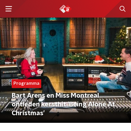
Programma
Bart Arens en Miss Montreal
ontleden kersthit ‘Being Alone At
Christmas'