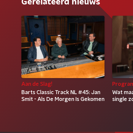
Gerelateerd nieuws
Aan de Slag!
Progra
Barts Classic Track NL #45: Jan
Wat maa
Smit - Als De Morgen Is Gekomen
single z