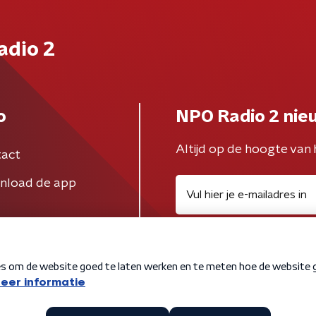
adio 2
o
NPO Radio 2 nie
Altijd op de hoogte van 
act
nload de app