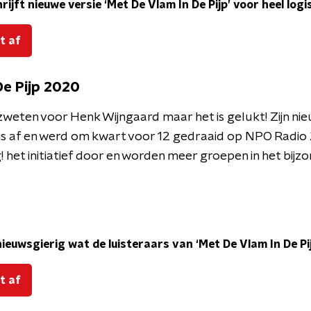
ijft nieuwe versie ‘Met De Vlam In De Pijp’ voor heel log
t af
De Pijp 2020
zweten voor Henk Wijngaard maar het is gelukt! Zijn nie
’ is af en werd om kwart voor 12 gedraaid op NPO Radio
! het initiatief door en worden meer groepen in het bij
ieuwsgierig wat de luisteraars van ‘Met De Vlam In De Pi
t af