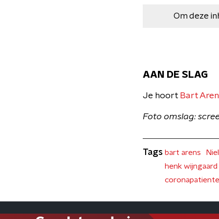
Om deze in
AAN DE SLAG
Je hoort
Bart Aren
Foto omslag: scre
Tags
bart arens
Nie
henk wijngaard
coronapatient