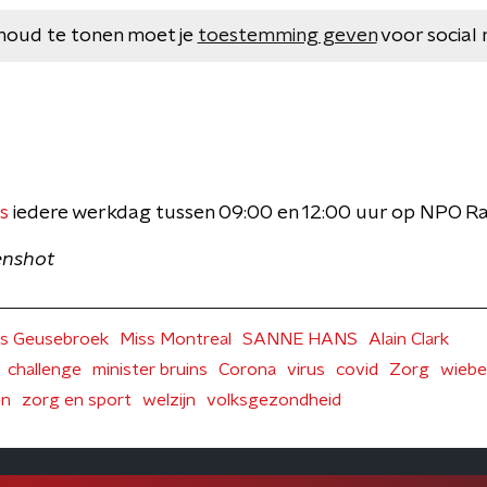
houd te tonen moet je
toestemming geven
voor social 
s
iedere werkdag tussen 09:00 en 12:00 uur op NPO Ra
enshot
ls Geusebroek
Miss Montreal
SANNE HANS
Alain Clark
challenge
minister bruins
Corona
virus
covid
Zorg
wiebe
en
zorg en sport
welzijn
volksgezondheid