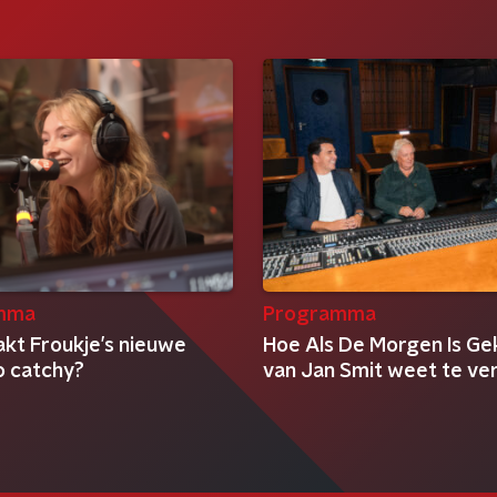
mma
Programma
kt Froukje’s nieuwe
Hoe Als De Morgen Is G
o catchy?
van Jan Smit weet te ve