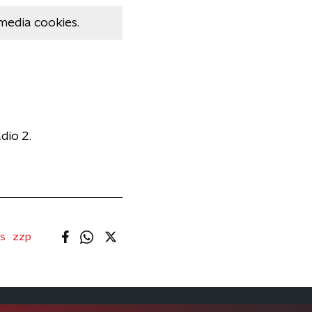
media cookies.
dio 2.
s
zzp