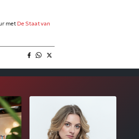
uur met
De Staat van