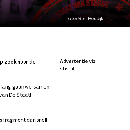
foto:
Ben Houdijk
Advertentie via
 op zoek naar de
ster.nl
 lang gaan we, samen
 van De Staat!
idsfragment dan snel!