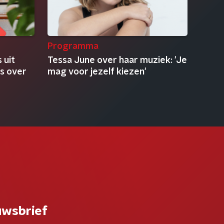
Programma
 uit
Tessa June over haar muziek: 'Je
es over
mag voor jezelf kiezen'
uwsbrief