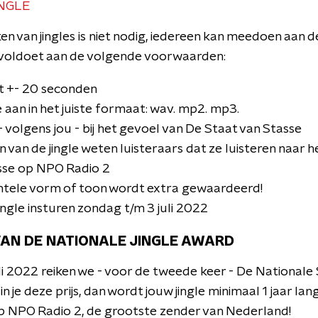
NGLE
en van jingles is niet nodig, iedereen kan meedoen aan 
e voldoet aan de volgende voorwaarden:
rt +- 20 seconden
e aan in het juiste formaat: wav. mp2. mp3.
 - volgens jou - bij het gevoel van De Staat van Stasse
 van de jingle weten luisteraars dat ze luisteren naar
sse op NPO Radio 2
tele vorm of toon wordt extra gewaardeerd!
ingle insturen zondag t/m 3 juli 2022
 VAN DE NATIONALE JINGLE AWARD
i 2022 reiken we - voor de tweede keer - De Nationale 
n je deze prijs, dan wordt jouw jingle minimaal 1 jaar lan
p NPO Radio 2, de grootste zender van Nederland!