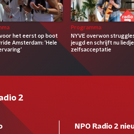
mma
Programma
 voor het eerst op boot
NYVE overwon struggles
Pride Amsterdam: 'Hele
jeugd en schrijft nu liedj
ervaring'
zelfsacceptatie
adio 2
o
NPO Radio 2 nie