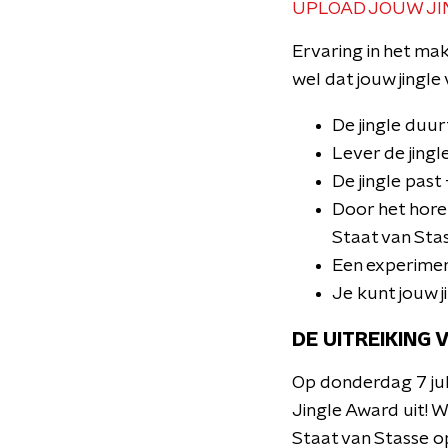
UPLOAD JOUW JI
Ervaring in het mak
wel dat jouw jingl
De jingle duu
Lever de jingl
De jingle past
Door het horen
Staat van Sta
Een experimen
Je kunt jouw j
DE UITREIKING
Op donderdag 7 jul
Jingle Award uit! Wi
Staat van Stasse o