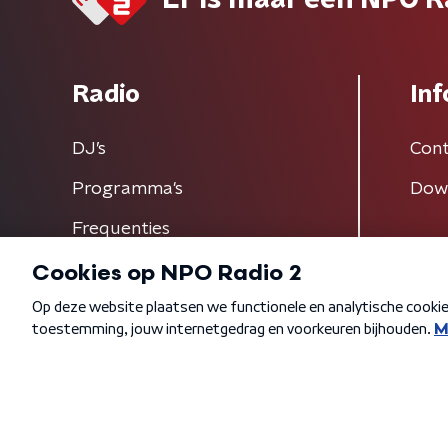
Er is maar één NPO R
Radio
Inf
DJ’s
Cont
Programma's
Dow
Frequenties
Algemene voorwaarden
Privacybeleid