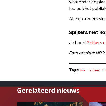
waaronder de plaat
los, ook het publie
Alle optredens vin
Spijkers met K
Je hoort
Spijkers 
Foto omslag: NPO 
Tags
live
muziek
Li
Gerelateerd nieuws