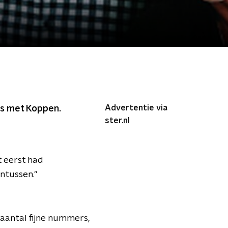
Advertentie via
rs met Koppen.
ster.nl
t eerst had
intussen."
aantal fijne nummers,