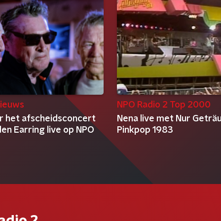
ieuws
NPO Radio 2 Top 2000
er het afscheidsconcert
Nena live met Nur Geträ
en Earring live op NPO
Pinkpop 1983