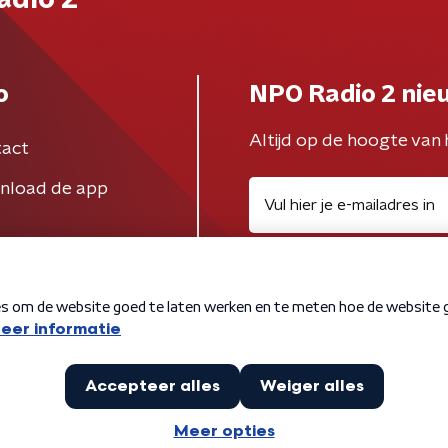
adio 2
o
NPO Radio 2 nie
Altijd op de hoogte van 
act
nload de app