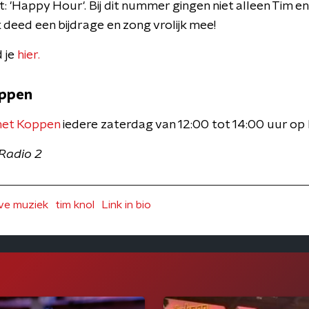
: 'Happy Hour'. Bij dit nummer gingen niet alleen Tim 
k deed een bijdrage en zong vrolijk mee!
d je
hier.
oppen
met Koppen
iedere zaterdag van 12:00 tot 14:00 uur op
Radio 2
ve muziek
tim knol
Link in bio