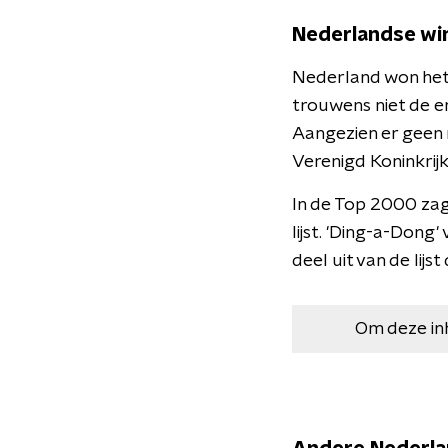
Nederlandse wi
Nederland won het E
trouwens niet de en
Aangezien er geen r
Verenigd Koninkrij
In de Top 2000 zag
lijst. 'Ding-a-Dong
deel uit van de lijs
Om deze in