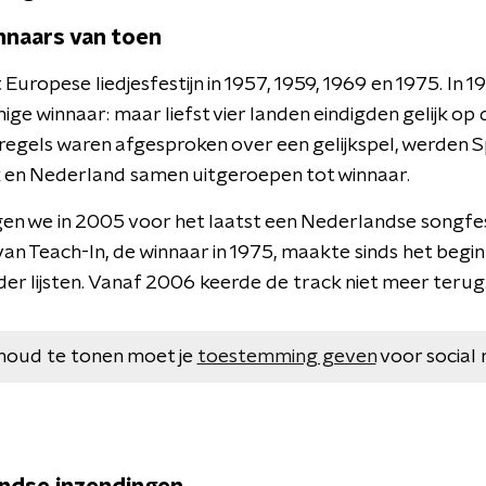
nnaars van toen
uropese liedjesfestijn in 1957, 1959, 1969 en 1975. In
ige winnaar: maar liefst vier landen eindigden gelijk op 
egels waren afgesproken over een gelijkspel, werden Spa
k en Nederland samen uitgeroepen tot winnaar.
en we in 2005 voor het laatst een Nederlandse songfes
' van Teach-In, de winnaar in 1975, maakte sinds het beg
t der lijsten. Vanaf 2006 keerde de track niet meer terug
houd te tonen moet je
toestemming geven
voor social 