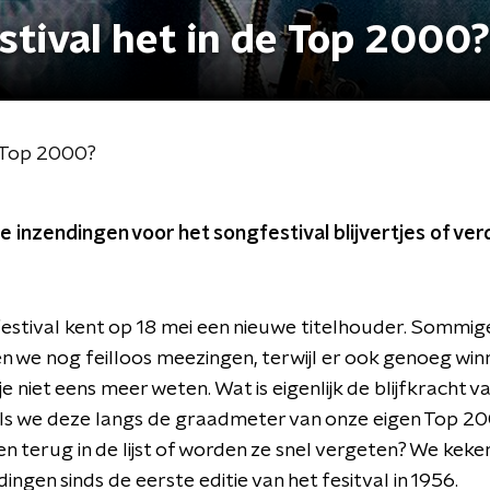
stival het in de Top 2000?
e Top 2000?
e inzendingen voor het songfestival blijvertjes of ve
estival kent op 18 mei een nieuwe titelhouder. Sommi
n we nog feilloos meezingen, terwijl er ook genoeg win
edje niet eens meer weten. Wat is eigenlijk de blijfkracht
ls we deze langs de graadmeter van onze eigen Top 20
n terug in de lijst of worden ze snel vergeten? We keken
ngen sinds de eerste editie van het fesitval in 1956.