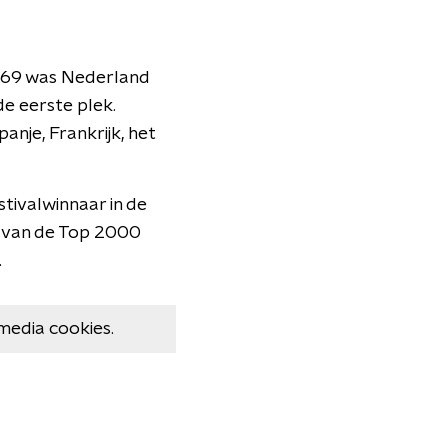
 1969 was Nederland
de eerste plek.
nje, Frankrijk, het
tivalwinnaar in de
in van de Top 2000
.
media cookies.