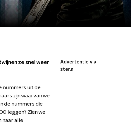
Advertentie via
rdwijnen ze snel weer
ster.nl
ge nummers uit de
naars zijn waarvan we
 van de nummers die
00 leggen? Zien we
 naar alle