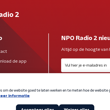
adio 2
o
NPO Radio 2 nie
Altijd op de hoogte van 
act
nload de app