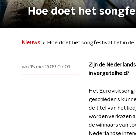
Hoe doet het songfe
Nieuws
Hoe doet het songfestival het in d
Zijn de Nederlands
wo 15 mei 2019
07:01
in vergetelheid?
Het Eurovisiesongf
geschiedenis kunne
de titel van het li
worden verkozen a
de winnaars van toe
Nederlandse inzendi