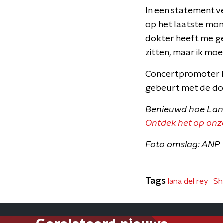
In een statement v
op het laatste mom
dokter heeft me ge
zitten, maar ik moe
Concertpromoter Fr
gebeurt met de do
Benieuwd hoe Lana
Ontdek het op onz
Foto omslag: ANP
Tags
lana del rey
Sh