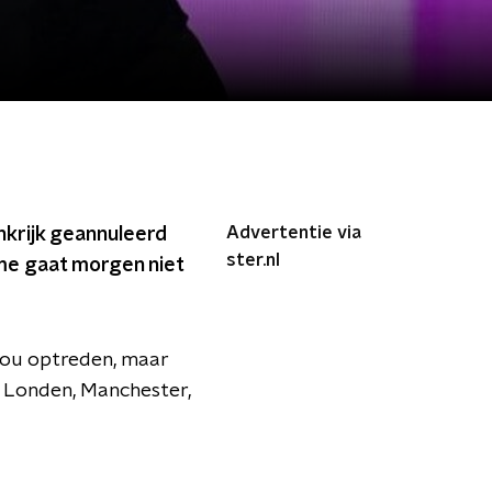
Advertentie via
nkrijk geannuleerd
ster.nl
ome gaat morgen niet
 zou optreden, maar
, Londen, Manchester,