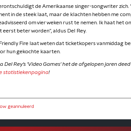
erontschuldigt de Amerikaanse singer-songwriter zich. "
ent in de steek laat, maar de klachten hebben me com
advisseerd om vier weken rust te nemen. Ik haat het om
t eerst beter worden", aldus Del Rey.
iendly Fire laat weten dat ticketkopers vanmiddag beri
or hun gekochte kaarten.
 Del Rey's 'Video Games' het de afgelopen jaren deed
e statistiekenpagina
!
ow geannuleerd