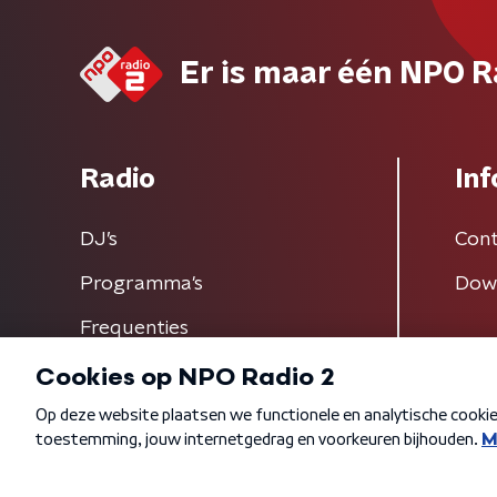
Er is maar één NPO R
Radio
Inf
DJ’s
Cont
Programma's
Dow
Frequenties
Algemene voorwaarden
Privacybeleid