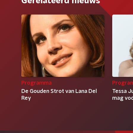
Gerelateerd nieuws
Programma
Progra
De Gouden Strot van Lana Del
Tessa Ju
Rey
mag voor