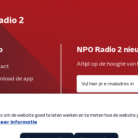
adio 2
o
NPO Radio 2 nie
Altijd op de hoogte van 
act
nload de app