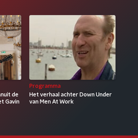
Programma
anuit de
Het verhaal achter Down Under
et Gavin
van Men At Work