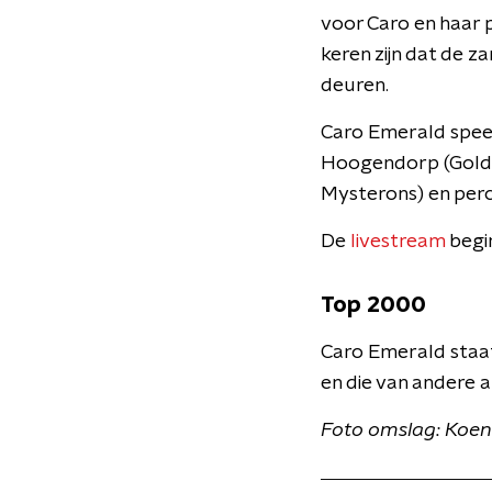
voor Caro en haar 
keren zijn dat de za
deuren.
Caro Emerald speel
Hoogendorp (Goldba
Mysterons) en percu
De
livestream
begin
Top 2000
Caro Emerald staat 
en die van andere 
Foto omslag: Koen 