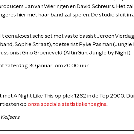
producers Jan van Wieringen en David Schreurs. Het zal
ngeres hier met haar band zal spelen. De studio sluit in 
t een akoestische set met vaste bassist Jeroen Vierdag,
nd, Sophie Straat), toetsenist Pyke Pasman (Jungle 
ssionist Gino Groeneveld (Altin Gün, Jungle by Night).
t zaterdag 30 januari om 20:00 uur.
met A Night Like This op plek 1282 in de Top 2000. Duik
artiesten op
onze speciale statistiekenpagina
.
Keijsers