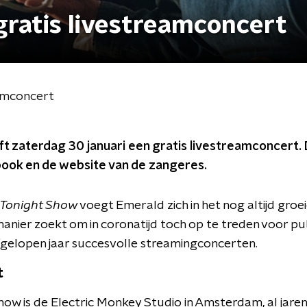
gratis livestreamconcert
eamconcert
t zaterdag 30 januari een gratis livestreamconcert. 
ook en de website van de zangeres.
 Tonight Show
voegt Emerald zich in het nog altijd groei
anier zoekt om in coronatijd toch op te treden voor pub
gelopen jaar succesvolle streamingconcerten.
t
how is de Electric Monkey Studio in Amsterdam, al jare