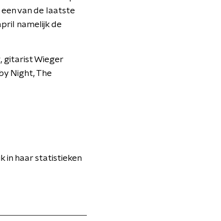
 een van de laatste
april namelijk de
 gitarist Wieger
by Night, The
 in haar statistieken