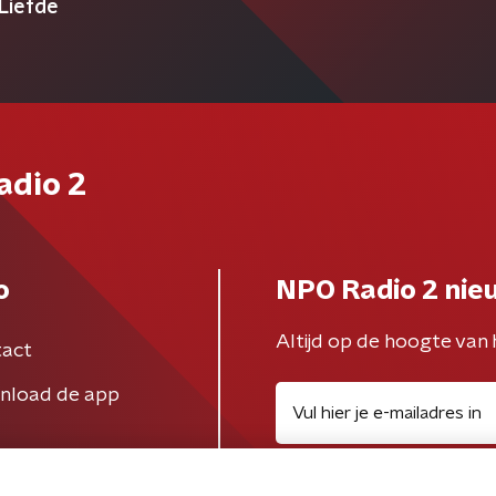
 Liefde
adio 2
o
NPO Radio 2 nie
Altijd op de hoogte van 
act
nload de app