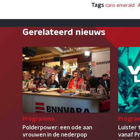
Tags
caro emerald
A
Gerelateerd nieuws
Programma
Progra
Polderpower: een ode aan
Luister 
vrouwen in de nederpop
vanaf P