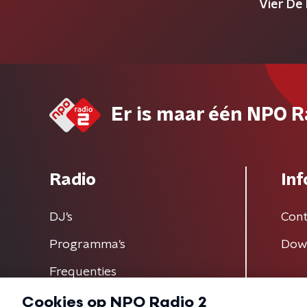
Vier De
Er is maar één NPO R
Radio
Inf
DJ’s
Cont
Programma's
Dow
Frequenties