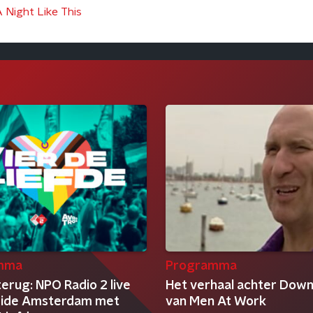
 Night Like This
mma
Programma
terug: NPO Radio 2 live
Het verhaal achter Dow
ride Amsterdam met
van Men At Work