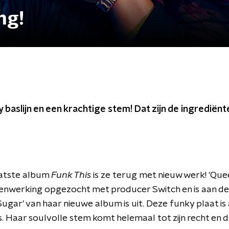
ng!
 baslijn en een krachtige stem! Dat zijn de ingrediën
laatste album
Funk This
is ze terug met nieuw werk! 'Que
enwerking opgezocht met producer Switch en is aan de
 Sugar' van haar nieuwe album is uit. Deze funky plaat i
s. Haar soulvolle stem komt helemaal tot zijn recht en d