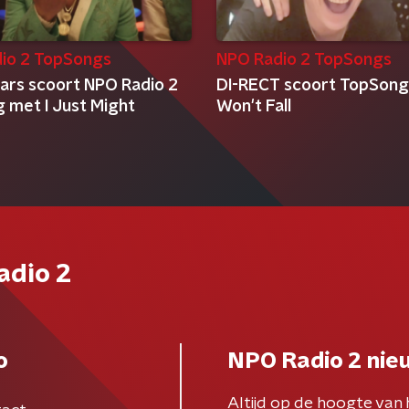
io 2 TopSongs
NPO Radio 2 TopSongs
ars scoort NPO Radio 2
DI-RECT scoort TopSon
 met I Just Might
Won't Fall
adio 2
o
NPO Radio 2 nie
Altijd op de hoogte van 