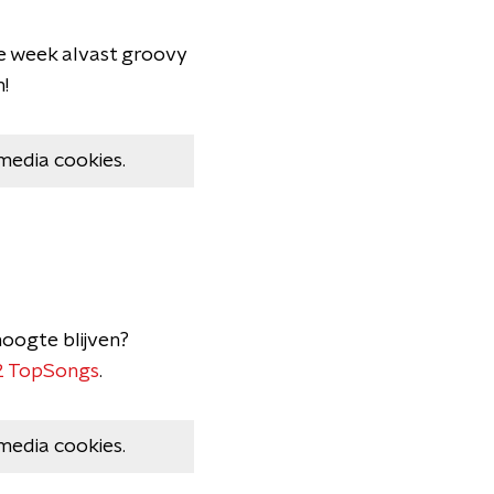
de week alvast groovy
!
media cookies.
hoogte blijven?
2 TopSongs
.
media cookies.