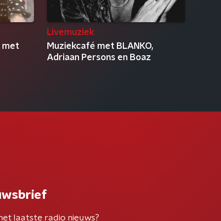
Livemuziek
g met
Muziekcafé met BLANKO,
Adriaan Persons en Boaz
uwsbrief
het laatste radio nieuws?