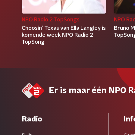
NPO Radio 2 TopSongs
NPO Rad
Choosin’ Texas van Ella Langley is
Bruno M
komende week NPO Radio 2
TopSong
TopSong
Er is maar één NPO R
Radio
Inf