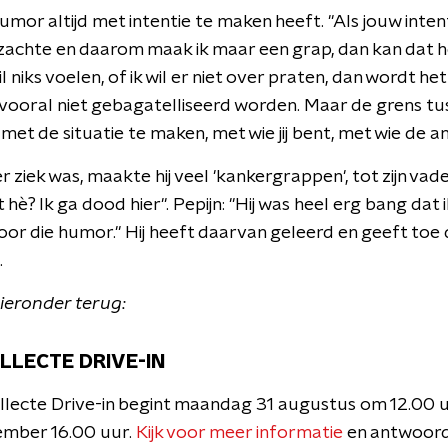
umor altijd met intentie te maken heeft. "Als jouw intentie i
achte en daarom maak ik maar een grap, dan kan dat h
wil niks voelen, of ik wil er niet over praten, dan wordt het v
ooral niet gebagatelliseerd worden. Maar de grens tu
 met de situatie te maken, met wie jij bent, met wie de a
r ziek was, maakte hij veel 'kankergrappen', tot zijn vade
hè? Ik ga dood hier". Pepijn: "Hij was heel erg bang dat 
r die humor." Hij heeft daarvan geleerd en geeft toe 
.
hieronder terug:
LLECTE DRIVE-IN
lecte Drive-in begint maandag 31 augustus om 12.00 u
ember 16.00 uur.
Kijk voor meer informatie
en antwoor