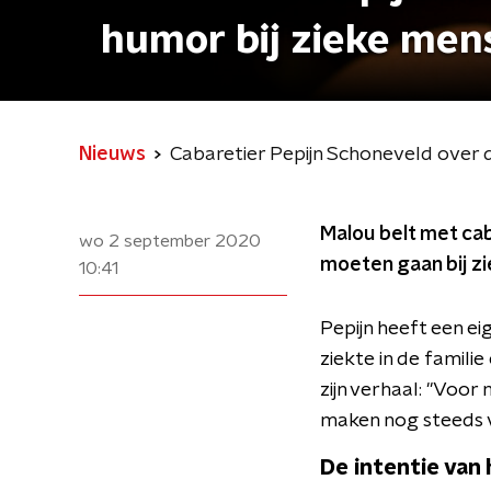
humor bij zieke men
Nieuws
Cabaretier Pepijn Schoneveld over 
Malou belt met ca
wo 2 september 2020
moeten gaan bij zi
10:41
Pepijn heeft een ei
ziekte in de famili
zijn verhaal: "Voor
maken nog steeds v
De intentie van