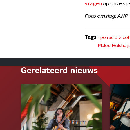
vragen
op onze spe
Foto omslag: ANP
Tags
npo radio 2 co
Malou Holshuij
Gerelateerd nieuws