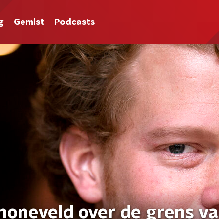
g
Gemist
Podcasts
choneveld over de grens v