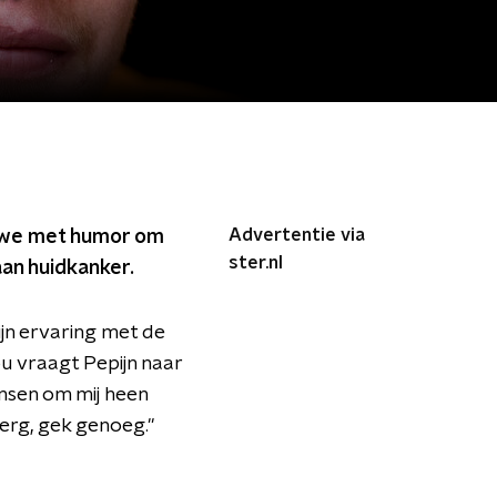
Advertentie via
e we met humor om
ster.nl
aan huidkanker.
ijn ervaring met de
ou vraagt Pepijn naar
ensen om mij heen
erg, gek genoeg."