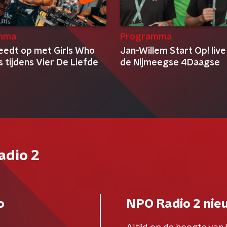
mma
Programma
eedt op met Girls Who
Jan-Willem Start Op! live
ls tijdens Vier De Liefde
de Nijmeegse 4Daagse
adio 2
o
NPO Radio 2 nie