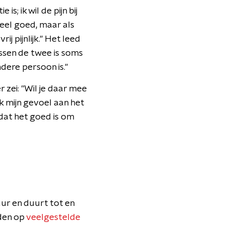
s; ik wil de pijn bij
eel goed, maar als
rij pijnlijk." Het leed
ssen de twee is soms
ndere persoon is."
r zei: "Wil je daar mee
ik mijn gevoel aan het
dat het goed is om
ur en duurt tot en
den op
veelgestelde