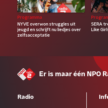
Programma
Progra
NYVE overwon struggles uit
SERA tr
jeugd en schrijft nu liedjes over
Like Gir
zelfsacceptatie
Er is maar één NPO R
Radio
Inf