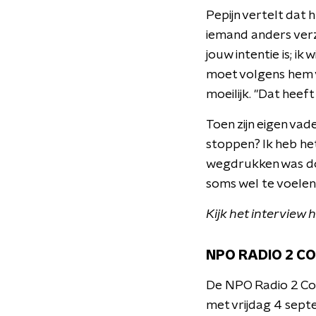
Pepijn vertelt dat h
iemand anders verz
jouw intentie is; ik 
moet volgens hem v
moeilijk. "Dat heeft
Toen zijn eigen vade
stoppen? Ik heb het 
wegdrukken was doo
soms wel te voelen
Kijk het interview 
NPO RADIO 2 CO
De NPO Radio 2 Col
met vrijdag 4 sept