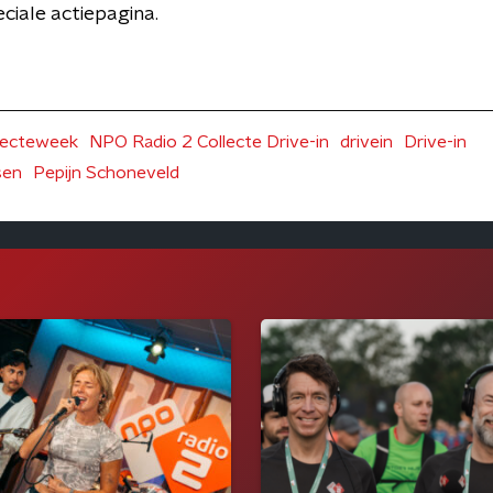
ciale actiepagina.
llecteweek
NPO Radio 2 Collecte Drive-in
drivein
Drive-in
sen
Pepijn Schoneveld