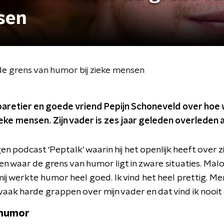
sen
de grens van humor bij zieke mensen
baretier en goede vriend Pepijn Schoneveld over ho
eke mensen. Zijn vader is zes jaar geleden overleden 
gen podcast ‘Peptalk’ waarin hij het openlijk heeft over z
e en waar de grens van humor ligt in zware situaties. Mal
 mij werkte humor heel goed. Ik vind het heel prettig. M
aak harde grappen over mijn vader en dat vind ik nooit 
 humor