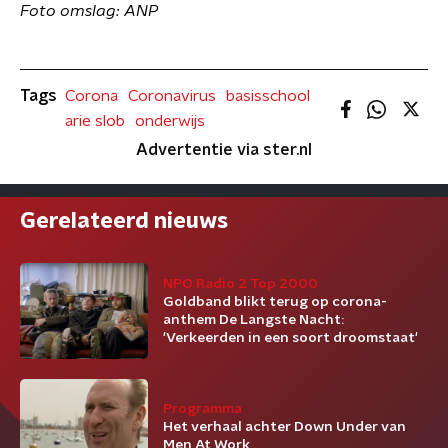
Foto omslag: ANP
Tags
Corona
Coronavirus
basisschool
arie slob
onderwijs
Advertentie via ster.nl
Gerelateerd nieuws
NPO Radio 2 Top 2000
Goldband blikt terug op corona-
anthem De Langste Nacht:
'Verkeerden in een soort droomstaat'
Programma
Het verhaal achter Down Under van
Men At Work