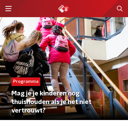
Programma
Mag je je kinderen nog
thuishouden als je het niet
vertrouwt?