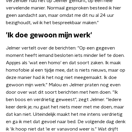
verzender had het op Jelmer gemunt, op een hele
vervelende manier. Normaal gesproken besteed ik hier
geen aandacht aan, maar omdat me dit nu al 24 uur
bezighoudt, wil ik het bespreekbaar maken."
'Ik doe gewoon mijn werk'
Jelmer vertelt over de berichten: "Op een gegeven
moment heeft iemand besloten iets minder lief te doen.
Appjes als 'wat een homo' en dat soort zaken. Ik maak
homofobie al een tijdje mee, dat is niets nieuws, maar op
deze manier had ik het nog niet meegemaakt. Ik doe
gewoon mijn werk." Malou en Jelmer praten nog even
door over wat dit soort berichten met hem doen. "Ik
ben boos en verdrietig geweest", zegt Jelmer. "Iedere
keer denk je; nu gaat het niets meer met me doen, maar
dat kan niet. Uiteindelijk maakt het me intens verdrietig
en ga ik met dat gevoel naar bed. De volgende dag denk
ik 'ik hoop niet dat 'ie er vanavond weer is." Wat drijft