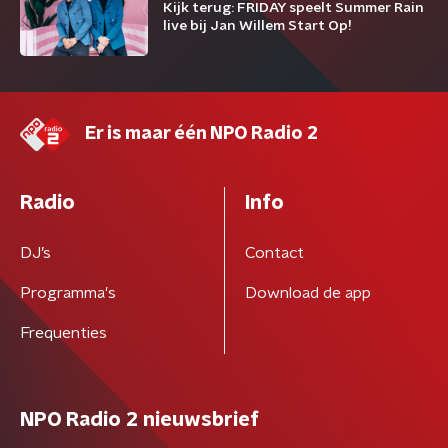
Kijk terug: FRIDAY speelt Summer Rain
live bij Jan Willem Start Op!
Er is maar één NPO Radio 2
Radio
Info
DJ’s
Contact
Programma's
Download de app
Frequenties
NPO Radio 2 nieuwsbrief