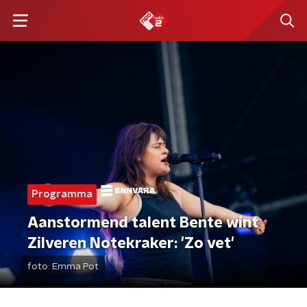
Programma
Aanstormend talent Bente wint
Zilveren Notekraker: 'Zo vet'
foto:
Emma Pot