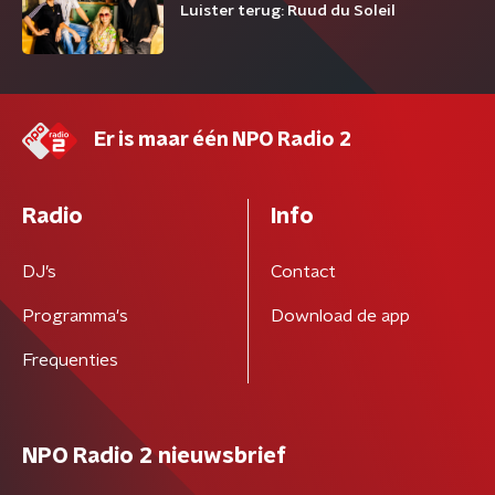
Luister terug: Ruud du Soleil
Er is maar één NPO Radio 2
Radio
Info
DJ’s
Contact
Programma's
Download de app
Frequenties
NPO Radio 2 nieuwsbrief