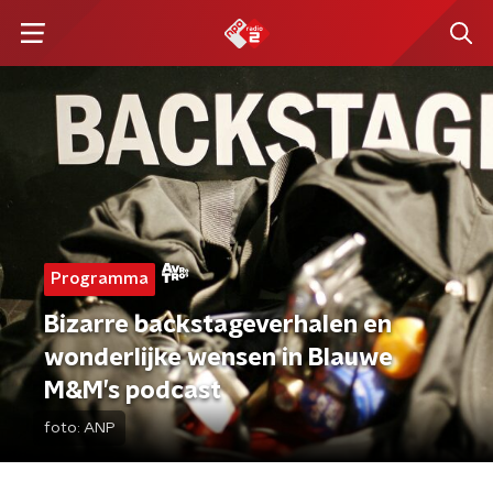
Programma
Bizarre backstageverhalen en
wonderlijke wensen in Blauwe
M&M’s podcast
foto:
ANP