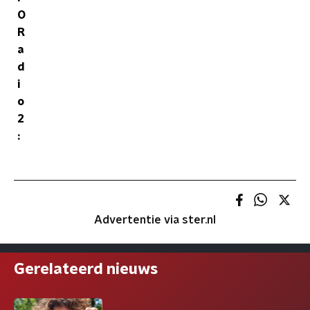
O
R
a
d
i
o
2
:
Advertentie via ster.nl
Gerelateerd nieuws