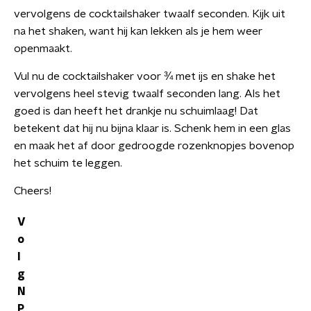
vervolgens de cocktailshaker twaalf seconden. Kijk uit
na het shaken, want hij kan lekken als je hem weer
openmaakt.
Vul nu de cocktailshaker voor ¾ met ijs en shake het
vervolgens heel stevig twaalf seconden lang. Als het
goed is dan heeft het drankje nu schuimlaag! Dat
betekent dat hij nu bijna klaar is. Schenk hem in een glas
en maak het af door gedroogde rozenknopjes bovenop
het schuim te leggen.
Cheers!
V
o
l
g
N
P