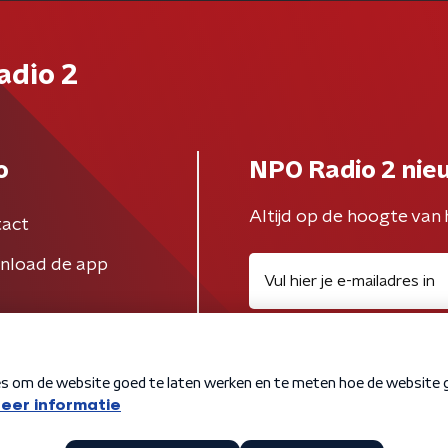
adio 2
o
NPO Radio 2 nie
Altijd op de hoogte van 
act
nload de app