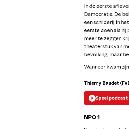
In de eerste aflev
Democratie. De bela
een schilderij. In 
eerste doen als hij
meer te zeggen krij
theaterstuk van me
bevolking, maar be
Wanneer kwam zijn 
Thierry Baudet (Fv
Speel podcast
NPO 1