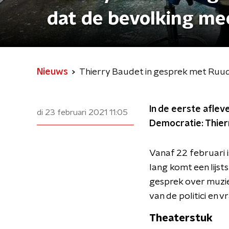
dat de bevolking mee
Nieuws
Thierry Baudet in gesprek met Ruud d
In de eerste aflev
di 23 februari 2021
11:05
Democratie: Thier
Vanaf 22 februari 
lang komt een lijsts
gesprek over muzie
van de politici en 
Theaterstuk