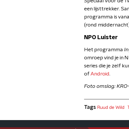
Speciaal voor de 
een lijsttrekker. S
programma is vanaf
(rond middernacht)
NPO Luister
Het programma
In
omroep vind je in N
series die je zelf
of
Android
.
Foto omslag: KR
Tags
Ruud de Wild