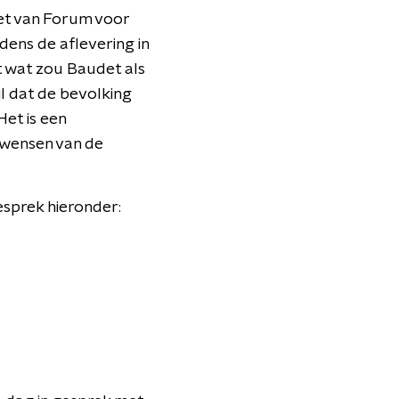
det van Forum voor
dens de aflevering in
nt wat zou Baudet als
il dat de bevolking
Het is een
e wensen van de
sprek hieronder: