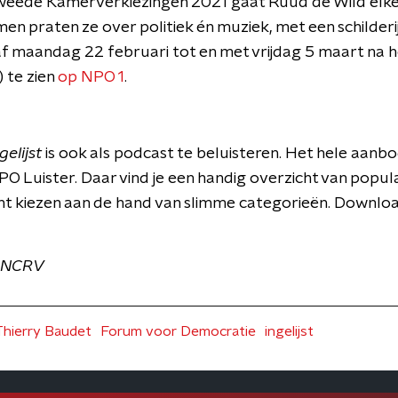
Tweede Kamerverkiezingen 2021 gaat Ruud de Wild elke
amen praten ze over politiek én muziek, met een schilderij
 maandag 22 februari tot en met vrijdag 5 maart na h
 te zien
op NPO 1
.
gelijst
is ook als podcast te beluisteren. Het hele aanb
PO Luister. Daar vind je een handig overzicht van popul
 kunt kiezen aan de hand van slimme categorieën. Downl
O-NCRV
Thierry Baudet
Forum voor Democratie
ingelijst