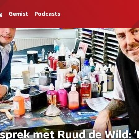
g
Gemist
Podcasts
sprek met Ruud de Wild: 'I