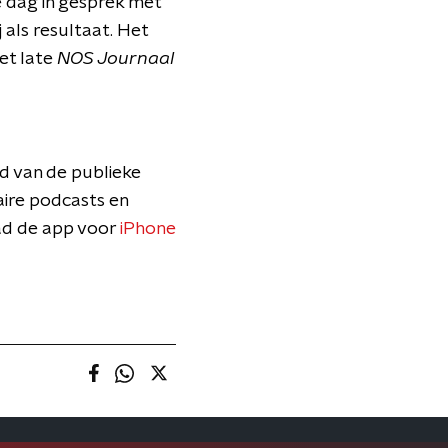
 dag in gesprek met
 als resultaat. Het
et late
NOS Journaal
od van de publieke
aire podcasts en
oad de app voor
iPhone