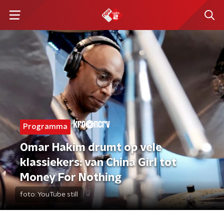
Programma
Omar Hakim drumt op vele
klassiekers: van China Girl tot
Money For Nothing
foto:
YouTube still