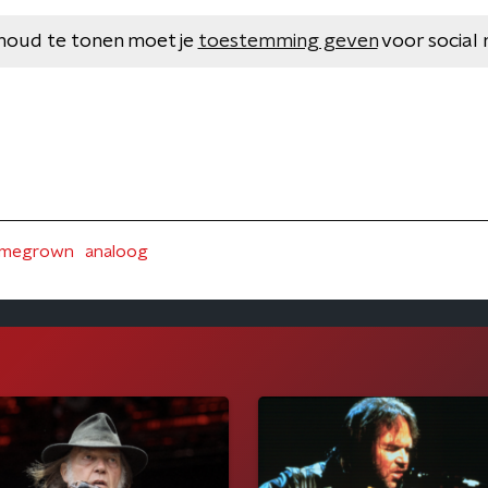
houd te tonen moet je
toestemming geven
voor social 
megrown
analoog