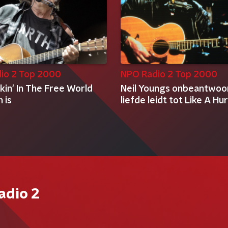
io 2 Top 2000
NPO Radio 2 Top 2000
in' In The Free World
Neil Youngs onbeantwoo
 is
liefde leidt tot Like A Hu
adio 2