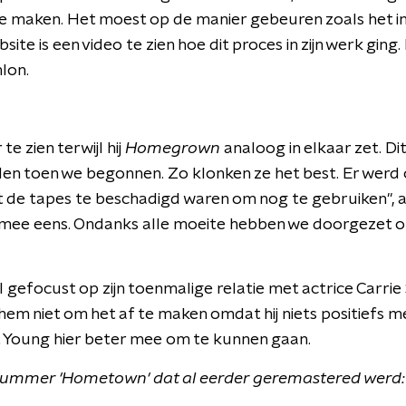
 te maken. Het moest op de manier gebeuren zoals het in
bsite is een video te zien hoe dit proces in zijn werk ging. 
lon.
 te zien terwijl hij
Homegrown
analoog in elkaar zet. Di
den toen we begonnen. Zo klonken ze het best. Er werd o
at de tapes te beschadigd waren om nog te gebruiken", a
t mee eens. Ondanks alle moeite hebben we doorgezet 
 gefocust op zijn toenmalige relatie met actrice Carri
m niet om het af te maken omdat hij niets positiefs me
jkt Young hier beter mee om te kunnen gaan.
t nummer 'Hometown' dat al eerder geremastered werd: