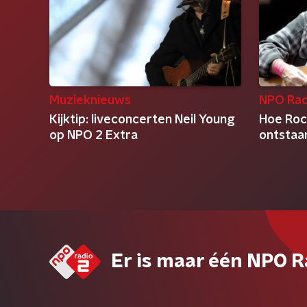
Muzieknieuws
NPO Rad
Kijktip: liveconcerten Neil Young
Hoe Rock
op NPO 2 Extra
ontstaan
Er is maar één NPO R