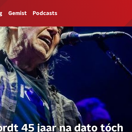
g
Gemist
Podcasts
rdt 45 jaar na dato tóch