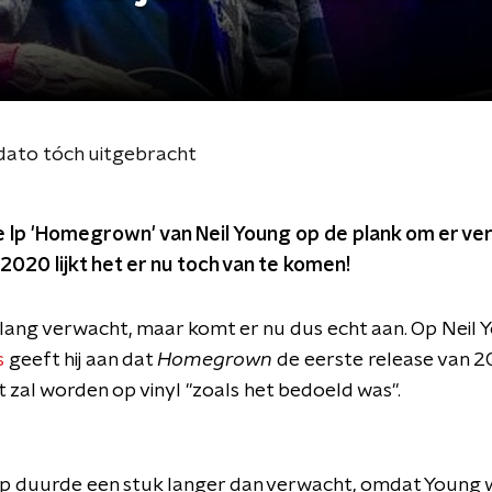
dato tóch uitgebracht
e lp 'Homegrown' van Neil Young op de plank om er ver
2020 lijkt het er nu toch van te komen!
lang verwacht, maar komt er nu dus echt aan. Op Neil 
s
geeft hij aan dat
Homegrown
de eerste release van 2
 zal worden op vinyl "zoals het bedoeld was".
lp duurde een stuk langer dan verwacht, omdat Young 