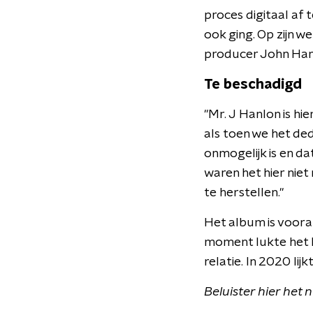
proces digitaal af
ook ging. Op zijn we
producer John Han
Te beschadigd
"Mr. J Hanlon is hier
als toen we het de
onmogelijk is en d
waren het hier nie
te herstellen."
Het album is vooral
moment lukte het he
relatie. In 2020 li
Beluister hier he