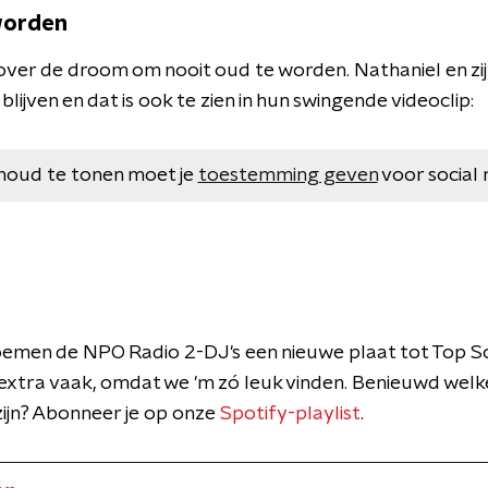
worden
er de droom om nooit oud te worden. Nathaniel en zijn
blijven en dat is ook te zien in hun swingende videoclip:
houd te tonen moet je
toestemming geven
voor social 
oemen de NPO Radio 2-DJ's een nieuwe plaat tot Top S
extra vaak, omdat we 'm zó leuk vinden. Benieuwd wel
ijn? Abonneer je op onze
Spotify-playlist
.