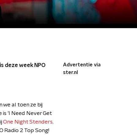
Advertentie via
s is deze week NPO
ster.nl
 we al toen ze bij
e is 'I Need Never Get
ij
One Night Stenders
.
PO Radio 2 Top Song!