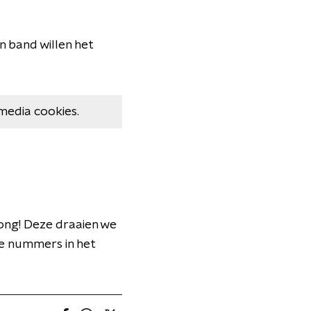
 band willen het
media cookies.
ong! Deze draaien we
ke nummers in het