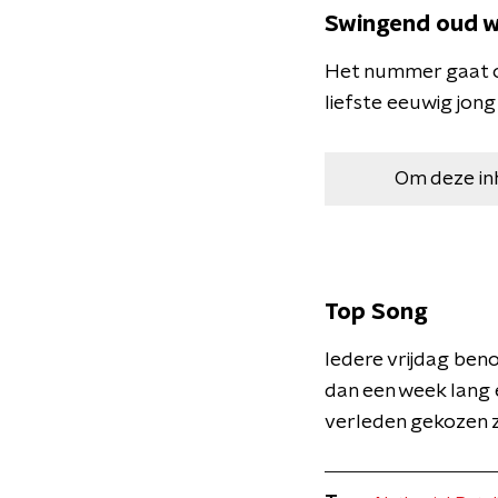
Swingend oud 
Het nummer gaat ov
liefste eeuwig jong 
Om deze in
Top Song
Iedere vrijdag ben
dan een week lang 
verleden gekozen z