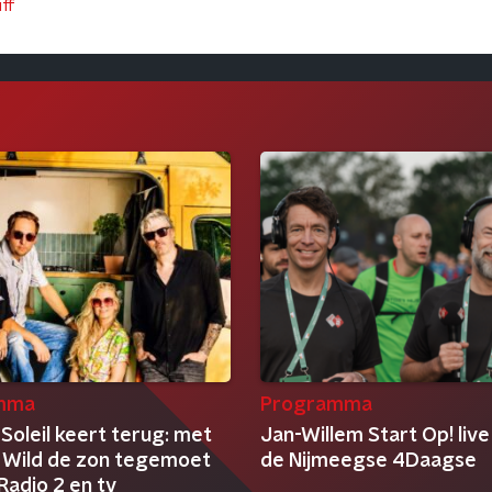
iff
mma
Programma
Soleil keert terug: met
Jan-Willem Start Op! live
 Wild de zon tegemoet
de Nijmeegse 4Daagse
Radio 2 en tv