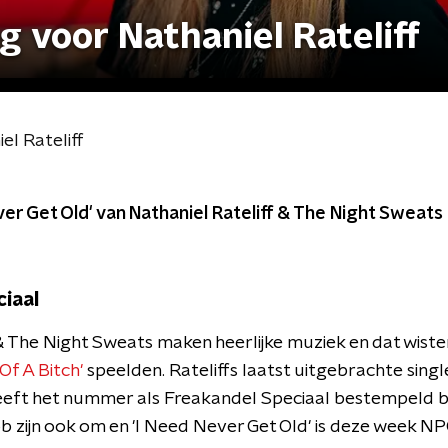
 voor Nathaniel Rateliff
l Rateliff
ver Get Old' van Nathaniel Rateliff & The Night Sweat
iaal
& The Night Sweats maken heerlijke muziek en dat wisten
Of A Bitch'
speelden. Rateliffs laatst uitgebrachte singl
eeft het nummer als Freakandel Speciaal bestempeld b
ob zijn ook om en 'I Need Never Get Old' is deze week N