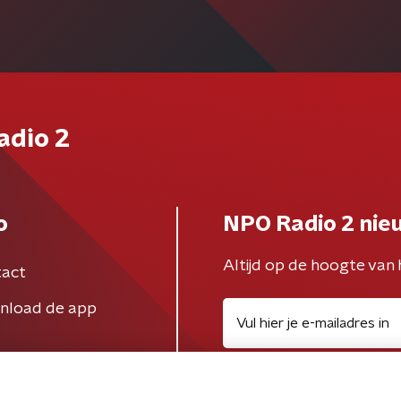
adio 2
o
NPO Radio 2 nie
Altijd op de hoogte van 
act
nload de app