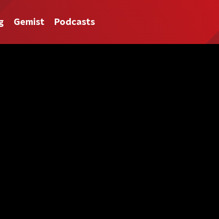
g
Gemist
Podcasts