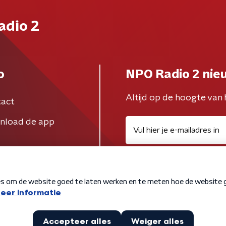
adio 2
o
NPO Radio 2 nie
Altijd op de hoogte van 
act
nload de app