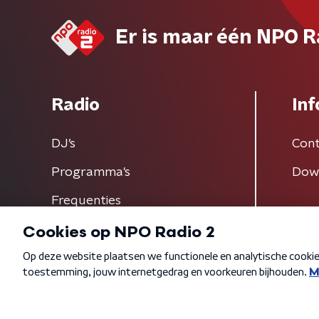
Er is maar één NPO R
Radio
Inf
DJ’s
Cont
Programma's
Dow
Frequenties
Algemene voorwaarden
Privacybeleid