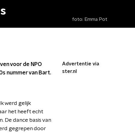
ns
foto:
Emma Pot
Advertentie via
even voor de NPO
ster.nl
90s nummer van Bart.
Ik werd gelijk
aar het heeft echt
n. De dance basis van
 werd gegrepen door