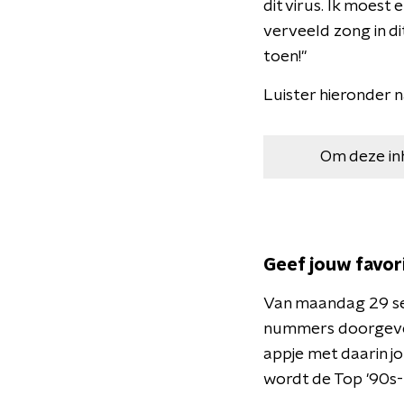
dit virus. Ik moest
verveeld zong in di
toen!"
Luister hieronder
Om deze in
Geef jouw favo
Van maandag 29 sep
nummers doorgeven
appje met daarin j
wordt de Top '90s-