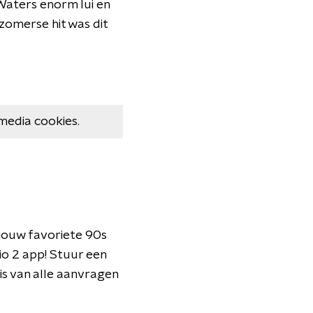
 Waters enorm lui en
 zomerse hit was dit
media cookies.
jouw favoriete 90s
o 2 app! Stuur een
is van alle aanvragen