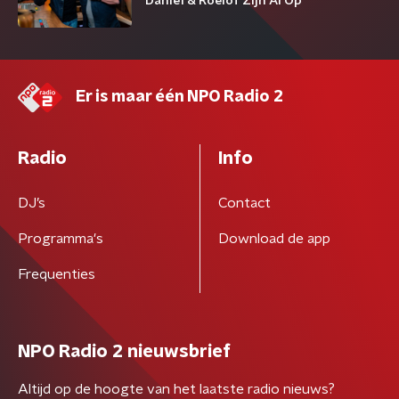
Daniël & Roelof Zijn Al Op
Er is maar één NPO Radio 2
Radio
Info
DJ’s
Contact
Programma's
Download de app
Frequenties
NPO Radio 2 nieuwsbrief
Altijd op de hoogte van het laatste radio nieuws?