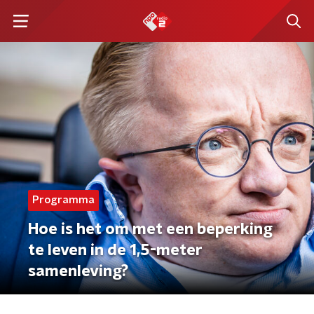
Programma
Hoe is het om met een beperking
te leven in de 1,5-meter
samenleving?