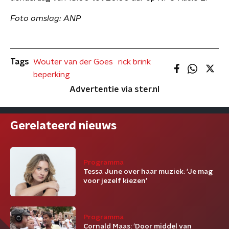
Foto omslag: ANP
Tags
Wouter van der Goes
rick brink
beperking
Advertentie via ster.nl
Gerelateerd nieuws
Programma
Tessa June over haar muziek: 'Je mag
voor jezelf kiezen'
Programma
Cornald Maas: ‘Door middel van