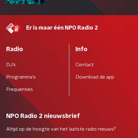
Er is maar één NPO Radio 2
Radio
Info
DJ’s
Contact
Programma's
Download de app
Frequenties
NPO Radio 2 nieuwsbrief
Altijd op de hoogte van het laatste radio nieuws?