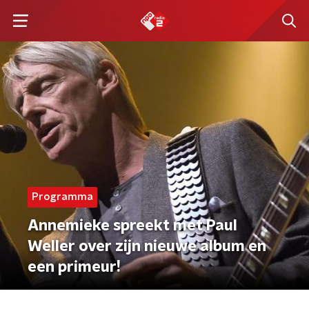
Programma
Annemieke spreekt met Paul
Weller over zijn nieuwe album en
een primeur!