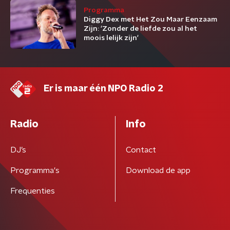
Programma
Diggy Dex met Het Zou Maar Eenzaam
Zijn: 'Zonder de liefde zou al het
moois lelijk zijn'
Er is maar één NPO Radio 2
Radio
Info
DJ’s
Contact
Programma's
Download de app
Frequenties