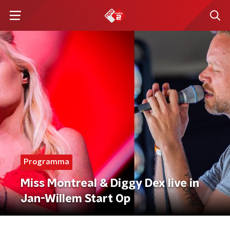
Programma
Miss Montreal & Diggy Dex live in
Jan-Willem Start Op