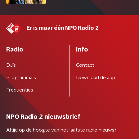
Er is maar één NPO Radio 2
Radio
Info
DJ’s
Contact
Programma's
Download de app
Frequenties
NPO Radio 2 nieuwsbrief
Altijd op de hoogte van het laatste radio nieuws?