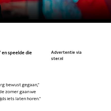
Advertentie via
 en speelde die
ster.nl
l erg bewust gegaan,"
a de zomer gaan we
ds iets laten horen."