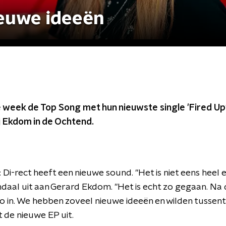
ieuwe ideeën
 week de Top Song met hun nieuwste single 'Fired Up'
j Ekdom in de Ochtend.
jk: Di-rect heeft een nieuwe sound. "Het is niet eens hee
daal uit aan Gerard Ekdom. "Het is echt zo gegaan. N
io in. We hebben zoveel nieuwe ideeën en wilden tussentij
de nieuwe EP uit.