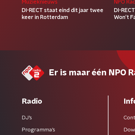
Muzieknieuws
NPO Rad
DI-RECT staat eind dit jaar twee
DI-RECT
keer in Rotterdam
Won't Fa
Er is maar één NPO R
Radio
Inf
DJ’s
Cont
Programma's
Dow