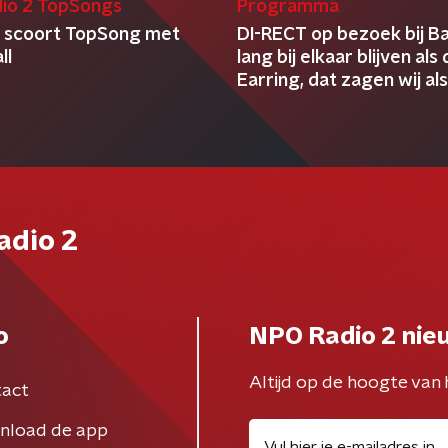
io 2 TopSongs
Programma
 scoort TopSong met
DI-RECT op bezoek bij Ba
ll
lang bij elkaar blijven als
Earring, dat zagen wij al
adio 2
o
NPO Radio 2 nie
Altijd op de hoogte van 
act
nload de app