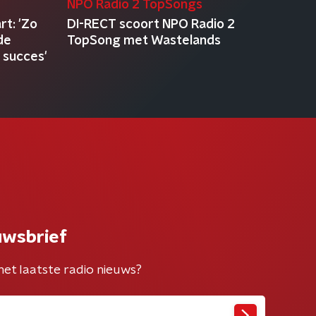
NPO Radio 2 TopSongs
rt: 'Zo
DI-RECT scoort NPO Radio 2
 de
TopSong met Wastelands
s succes'
uwsbrief
het laatste radio nieuws?