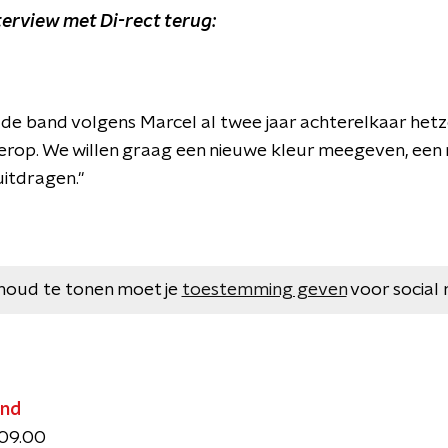
nterview met Di-rect terug:
t de band volgens Marcel al twee jaar achterelkaar hetz
erop. We willen graag een nieuwe kleur meegeven, een 
uitdragen."
houd te tonen moet je
toestemming geven
voor social 
end
 09.00