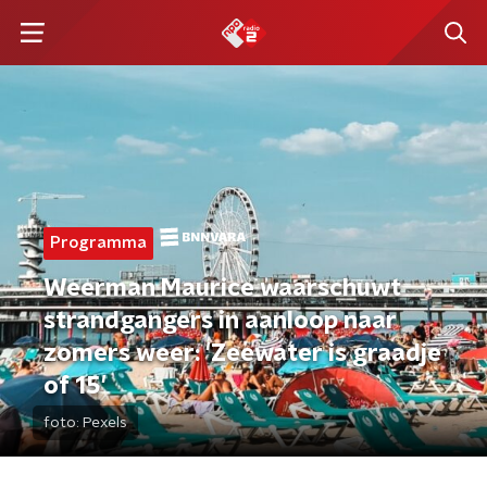
Programma
Weerman Maurice waarschuwt
strandgangers in aanloop naar
zomers weer: 'Zeewater is graadje
of 15'
foto:
Pexels