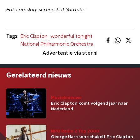
Foto omslag: screenshot YouTube
Tags
Eric Clapton
wonderful tonight
National Philharmonic Orchestra
Advertentie via ster.nl
Gerelateerd nieuws
Muzieknieuws
Eric Clapton komt volgend jaar naar
Nederland
NPO Radio 2 Top 2000
George Harrison schakelt Eric Clapton